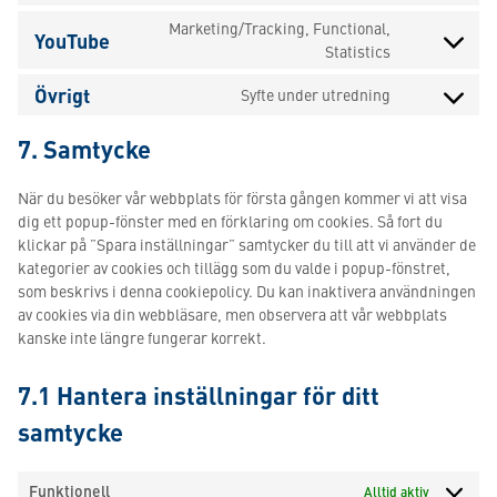
complianz
to
Marketing/Tracking, Functional,
YouTube
service
Consent
Statistics
google-
to
tag-
Övrigt
Syfte under utredning
service
Consent
manager
youtube
to
7. Samtycke
service
Övrigt
När du besöker vår webbplats för första gången kommer vi att visa
dig ett popup-fönster med en förklaring om cookies. Så fort du
klickar på ”Spara inställningar” samtycker du till att vi använder de
kategorier av cookies och tillägg som du valde i popup-fönstret,
som beskrivs i denna cookiepolicy. Du kan inaktivera användningen
av cookies via din webbläsare, men observera att vår webbplats
kanske inte längre fungerar korrekt.
7.1 Hantera inställningar för ditt
samtycke
Funktionell
Alltid aktiv