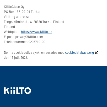
KiiltoClean Oy
PO Box 157, 20101 Turku
Visiting address:
Tengströminkatu 6, 20360 Turku, Finland
Finland
Webbplats:
https://www.kiilto.se
E-post:
privacy@
kiilto.com
Telefonnummer: 0207710100
Denna cookiepolicy synkroniserades med
cookiedatabase.org
den 13 juli, 2026.