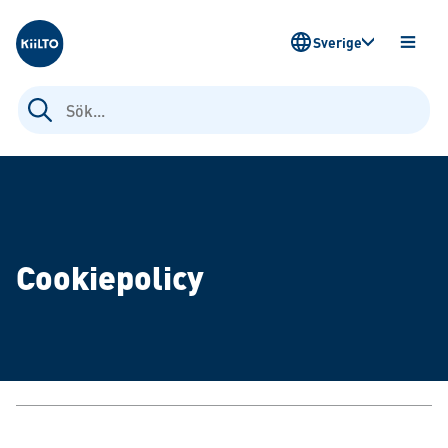
Kiilto Sweden
Sverige
ÖPPN
MENY
Sök
efter:
Cookiepolicy