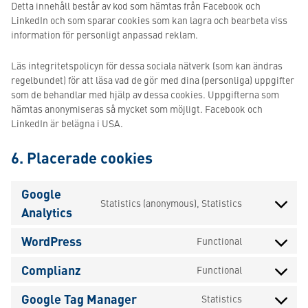
Detta innehåll består av kod som hämtas från Facebook och
LinkedIn och som sparar cookies som kan lagra och bearbeta viss
information för personligt anpassad reklam.
Läs integritetspolicyn för dessa sociala nätverk (som kan ändras
regelbundet) för att läsa vad de gör med dina (personliga) uppgifter
som de behandlar med hjälp av dessa cookies. Uppgifterna som
hämtas anonymiseras så mycket som möjligt. Facebook och
LinkedIn är belägna i USA.
6. Placerade cookies
Google
Statistics (anonymous), Statistics
Consent
Analytics
to
service
WordPress
Functional
Consent
google-
to
analytics
Complianz
Functional
service
Consent
wordpress
to
Google Tag Manager
Statistics
service
Consent