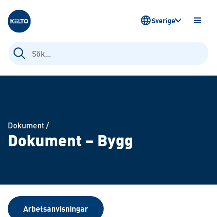
Kiilto Sweden
Sverige
ÖPPN
MENY
Sök
efter:
Dokument
/
Dokument – Bygg
Arbetsanvisningar