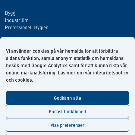
Bygg
Industrilim
Professionell Hygien
Vi använder cookies på vår hemsida för att förbättra
Anmäl dig till vårt nyhetsbrev
sidans funktion, samla anonym statistik om hemsidans
besök med Google Analytics samt för att kunna rikta vår
online marknadsföring. Läs mer om vår
integritetspolicy
och
cookies
.
facebook
twitter
linkedin
youtube
Godkänn alla
Endast funktionell
Visa preferenser
© Kiilto 2026