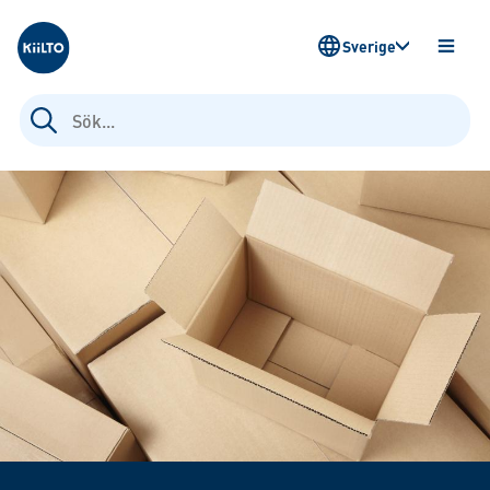
Kiilto Sweden
Sverige
ÖPPN
MENY
Sök
efter: