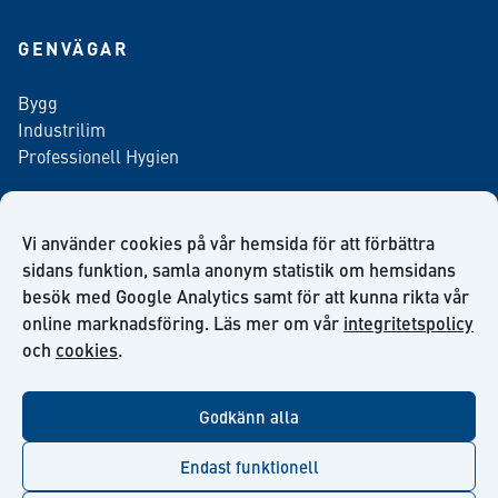
GENVÄGAR
Bygg
Industrilim
Professionell Hygien
Vi använder cookies på vår hemsida för att förbättra
Anmäl dig till vårt nyhetsbrev
sidans funktion, samla anonym statistik om hemsidans
besök med Google Analytics samt för att kunna rikta vår
online marknadsföring. Läs mer om vår
integritetspolicy
och
cookies
.
facebook
twitter
linkedin
youtube
Godkänn alla
Endast funktionell