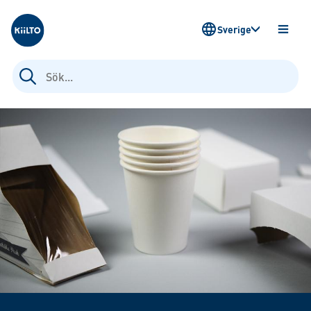
Kiilto Sweden
Sverige
ÖPPN
MENY
Sök
efter: