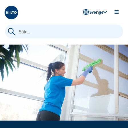
Kiilto Sweden
Sverige
ÖPPN
MENY
Sök
efter: