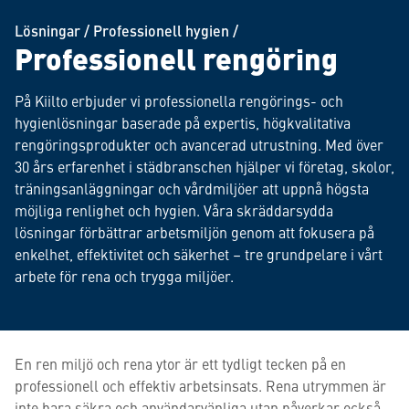
Lösningar
/
Professionell hygien
/
Professionell rengöring
På Kiilto erbjuder vi professionella rengörings- och
hygienlösningar baserade på expertis, högkvalitativa
rengöringsprodukter och avancerad utrustning. Med över
30 års erfarenhet i städbranschen hjälper vi företag, skolor,
träningsanläggningar och vårdmiljöer att uppnå högsta
möjliga renlighet och hygien. Våra skräddarsydda
lösningar förbättrar arbetsmiljön genom att fokusera på
enkelhet, effektivitet och säkerhet – tre grundpelare i vårt
arbete för rena och trygga miljöer.
En ren miljö och rena ytor är ett tydligt tecken på en
professionell och effektiv arbetsinsats. Rena utrymmen är
inte bara säkra och användarvänliga utan påverkar också