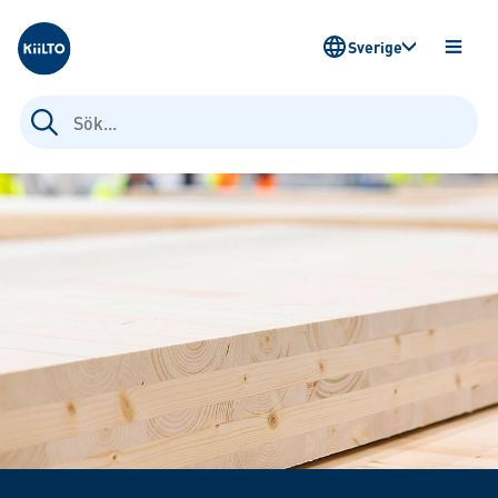
Kiilto Sweden
Sverige
ÖPPN
MENY
Sök
efter: