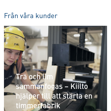
Från våra kunder
Trä och lim
sammanfogas – Kiilto
hjälper till att starta en
timmerfabrik