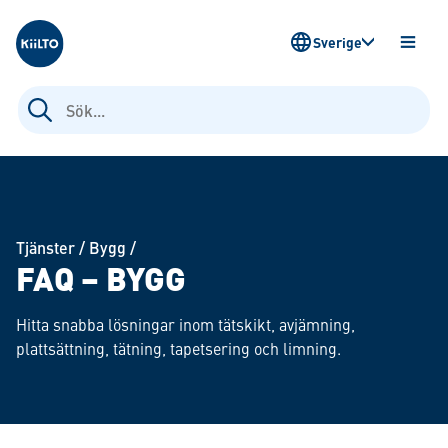
Kiilto Sweden
Sverige
ÖPPN
MENY
Sök
efter:
Tjänster
/
Bygg
/
FAQ – BYGG
Hitta snabba lösningar inom tätskikt, avjämning,
plattsättning, tätning, tapetsering och limning.