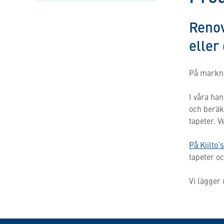
Renov
eller
På markna
I våra h
och beräk
tapeter. V
På Kiilto’
tapeter oc
Vi lägger