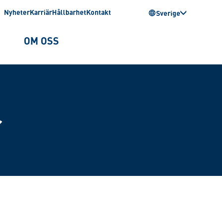
Nyheter
Karriär
Hållbarhet
Kontakt
Sverige
OM OSS
r