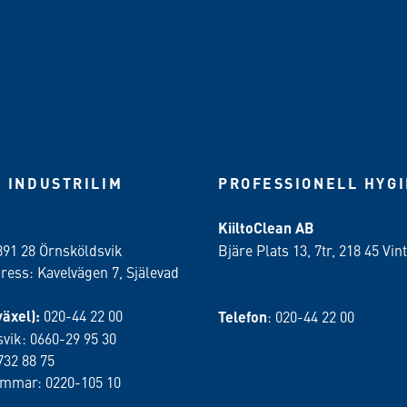
 INDUSTRILIM
PROFESSIONELL HYG
KiiltoClean AB
891 28 Örnsköldsvik
Bjäre Plats 13, 7tr, 218 45 Vint
ess: Kavelvägen 7, Själevad
växel):
020-44 22 00
Telefon
: 020-44 22 00
vik: 0660-29 95 30
732 88 75
ammar: 0220-105 10