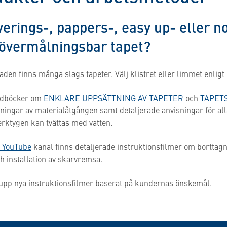
erings-, pappers-, easy up- eller n
 övermålningsbar tapet?
den finns många slags tapeter. Välj klistret eller limmet enlig
andböcker om
ENKLARE UPPSÄTTNING AV TAPETER
och
TAPET
ningar av materialåtgången samt detaljerade anvisningar för al
erktygen kan tvättas med vatten.
s YouTube
kanal finns detaljerade instruktionsfilmer om borttag
h installation av skarvremsa.
 upp nya instruktionsfilmer baserat på kundernas önskemål.