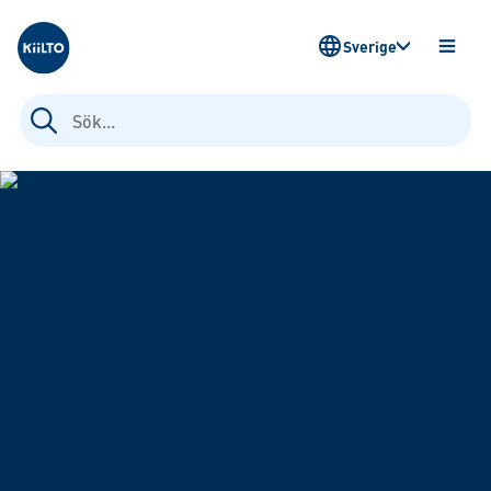
Kiilto Sweden
Sverige
ÖPPN
MENY
Sök
efter: