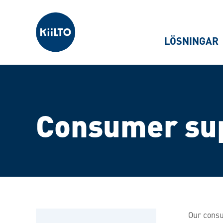
Kiilto Sweden
LÖSNINGAR
Consumer su
Our consu