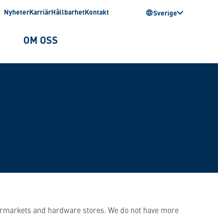
Nyheter
Karriär
Hållbarhet
Kontakt
Sverige
OM OSS
permarkets and hardware stores. We do not have more