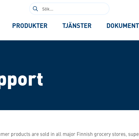
Sök
efter:
PRODUKTER
TJÄNSTER
DOKUMENT
pport
mer products are sold in all major Finnish grocery stores, su