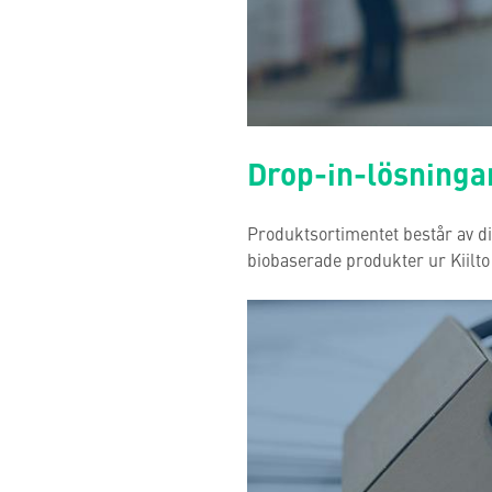
Drop-in-lösninga
Produktsortimentet består av d
biobaserade produkter ur Kiilto