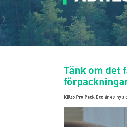
Tänk om det f
förpackninga
Kiilto Pro Pack Eco
är ett nytt