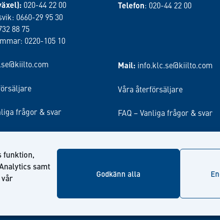
växel):
020-44 22 00
Telefon
: 020-44 22 00
vik: 0660-29 95 30
732 88 75
ammar: 0220-105 10
o.se@kiilto.com
Mail:
info.klc.se@kiilto.com
försäljare
Våra återförsäljare
liga frågor & svar
FAQ – Vanliga frågor & svar
 funktion,
Analytics samt
Godkänn alla
En
 vår
© Kiilto 2026