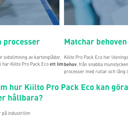
a processer
Matchar behoven
ör sidolimning av kartonglådor,
Kiilto Pro Pack Eco har lösninga
i har Kiilto Pro Pack Eco
ett lim
behov
, från snabba munstycken 
processer med rullar och lång 
om hur Kiilto Pro Pack Eco kan göra
r hållbara?
 på industrilim