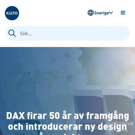
Kiilto Sweden
Sverige
ÖPPN
MENY
Sök
efter:
DAX firar 50 år av framgång
och introducerar ny design