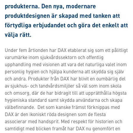
produkterna. Den nya, modernare
produktdesignen är skapad med tanken att
förtydliga erbjudandet och göra det enkelt att
välja rätt.
Under fem årtionden har DAX etablerat sig som ett pålitligt
varumärke inom sjukvårdssektorn och offentlig
upphandling med visionen att vara det naturliga valet inom
personlig hygien och hjälpa kunderna att skydda sig själv
och andra. Produkter från DAX har blivit en oumbärlig del
av sjukhus- och tandvårdsmiljöer så väl som inom skola
och omsorg, där de har bidragit till att upprätthålla högsta
hygieniska standard samt skydda användarna och skapa
välbefinnande. Det som kanske främst förknippas med
DAX är den ikoniskt röda designen som de flesta
associerar med handsprit. Med respekt för historien och
samtidigt med blicken framåt har DAX nu genomfört en