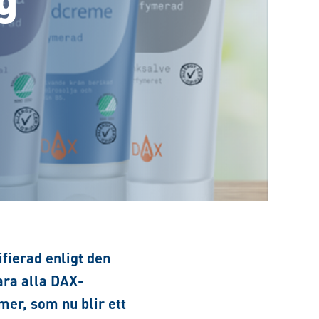
ifierad enligt den
bara alla DAX-
ämer,
som nu blir ett