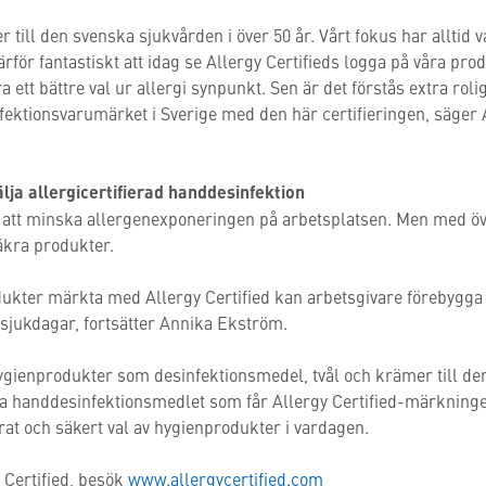
 till den svenska sjukvården i över 50 år. Vårt fokus har alltid 
rför fantastiskt att idag se Allergy Certifieds logga på våra prod
 ett bättre val ur allergi synpunkt. Sen är det förstås extra roli
nfektionsvarumärket i Sverige med den här certifieringen, säge
älja allergicertifierad handdesinfektion
 i att minska allergenexponeringen på arbetsplatsen. Men med ö
säkra produkter.
ukter märkta med Allergy Certified kan arbetsgivare förebygga h
sjukdagar, fortsätter Annika Ekström.
hygienprodukter som desinfektionsmedel, tvål och krämer till d
lla handdesinfektionsmedlet som får Allergy Certified-märkningen
rat och säkert val av hygienprodukter i vardagen.
 Certified, besök
www.allergycertified.com