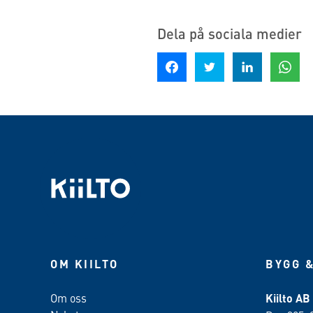
Dela på sociala medier
Dela på Facebook
Dela på Twitter
Dela på LinkedIn
Dela på
OM KIILTO
BYGG &
Om oss
Kiilto AB