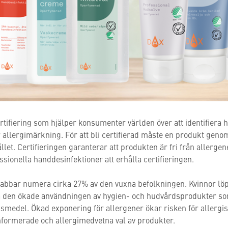
certifiering som hjälper konsumenter världen över att identifiera
 allergimärkning. För att bli certifierad måste en produkt geno
let. Certifieringen garanterar att produkten är fri från allergen
essionella handdesinfektioner att erhålla certifieringen.
rabbar numera cirka 27% av den vuxna befolkningen. Kvinnor lö
å den ökade användningen av hygien- och hudvårdsprodukter som
edel. Ökad exponering för allergener ökar risken för allergisk
informerade och allergimedvetna val av produkter.