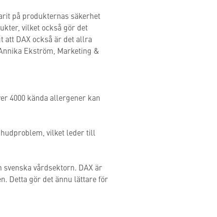
varit på produkternas säkerhet
ukter, vilket också gör det
gt att DAX också är det allra
r Annika Ekström, Marketing &
ver 4000 kända allergener kan
udproblem, vilket leder till
en svenska vårdsektorn. DAX är
. Detta gör det ännu lättare för