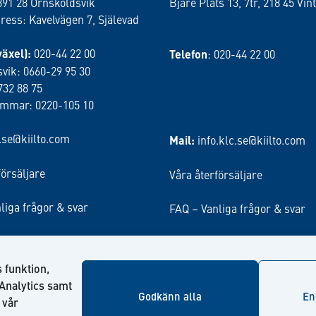
891 28 Örnsköldsvik
Bjäre Plats 13, 7tr, 218 45 Vint
ess: Kavelvägen 7, Själevad
växel):
020-44 22 00
Telefon
: 020-44 22 00
vik: 0660-29 95 30
732 88 75
ammar: 0220-105 10
o.se@kiilto.com
Mail:
info.klc.se@kiilto.com
försäljare
Våra återförsäljare
liga frågor & svar
FAQ – Vanliga frågor & svar
 funktion,
Analytics samt
Godkänn alla
En
 vår