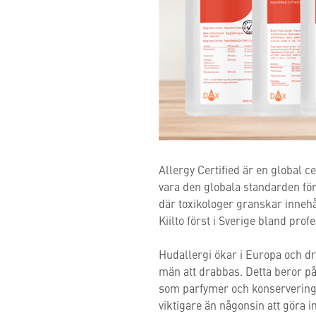
Allergy Certified är en global 
vara den globala standarden för
där toxikologer granskar innehål
Kiilto först i Sverige bland prof
Hudallergi ökar i Europa och d
män att drabbas. Detta beror p
som parfymer och konserveringsm
viktigare än någonsin att göra 