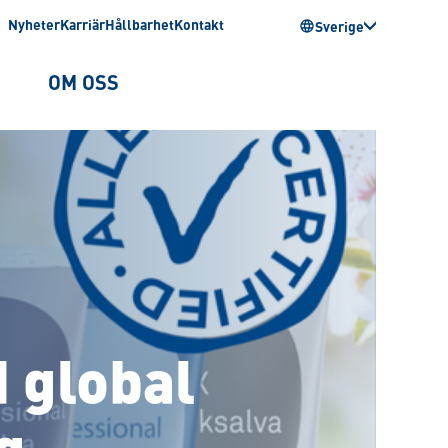
Nyheter
Karriär
Hållbarhet
Kontakt
Sverige
OM OSS
 global
g