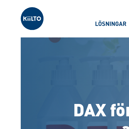
Kiilto Sweden
LÖSNINGAR
DAX fö