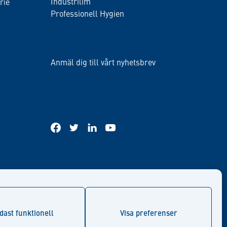
Industrilim
rie
Professionell Hygien
Anmäl dig till vårt nyhetsbrev
facebook
twitter
linkedin
youtube
dast funktionell
Visa preferenser