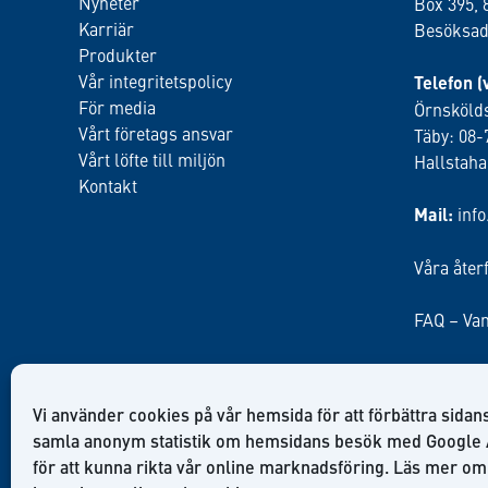
Nyheter
Box 395, 
Karriär
Besöksadr
Produkter
Vår integritetspolicy
Telefon (
För media
Örnskölds
Vårt företags ansvar
Täby: 08-
Vårt löfte till miljön
Hallstah
Kontakt
Mail:
inf
Våra åter
FAQ – Van
Vi använder cookies på vår hemsida för att förbättra sidans
samla anonym statistik om hemsidans besök med Google 
för att kunna rikta vår online marknadsföring. Läs mer om