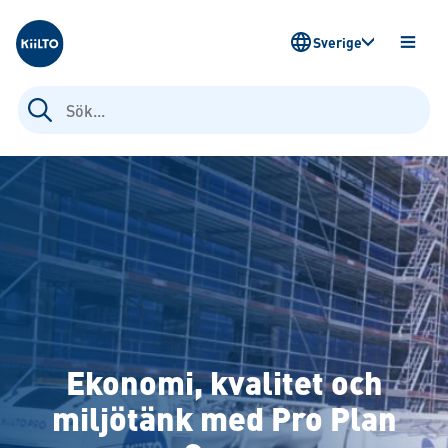
Kiilto Sweden
Sverige
ÖPPN
MENY
Sök
efter:
Ekonomi, kvalitet och
miljötänk med Pro Plan