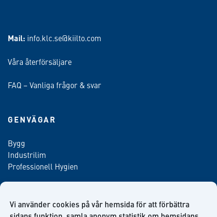
Mail:
info.klc.se@kiilto.com
Våra återförsäljare
FAQ – Vanliga frågor & svar
GENVÄGAR
Bygg
Industrilim
Professionell Hygien
Vi använder cookies på vår hemsida för att förbättra
Anmäl dig till vårt nyhetsbrev
sidans funktion, samla anonym statistik om hemsidans