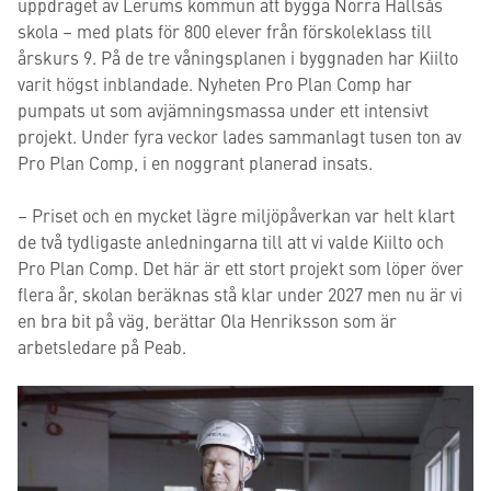
uppdraget av Lerums kommun att bygga Norra Hallsås
skola – med plats för 800 elever från förskoleklass till
årskurs 9. På de tre våningsplanen i byggnaden har Kiilto
varit högst inblandade. Nyheten Pro Plan Comp har
pumpats ut som avjämningsmassa under ett intensivt
projekt. Under fyra veckor lades sammanlagt tusen ton av
Pro Plan Comp, i en noggrant planerad insats.
– Priset och en mycket lägre miljöpåverkan var helt klart
de två tydligaste anledningarna till att vi valde Kiilto och
Pro Plan Comp. Det här är ett stort projekt som löper över
flera år, skolan beräknas stå klar under 2027 men nu är vi
en bra bit på väg, berättar Ola Henriksson som är
arbetsledare på Peab.