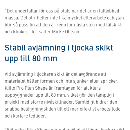
“Det underlättar för oss på plats när det är en lättjobbad
massa. Det blir heller inte lika mycket efterarbete och ytan
blir så pass fin att den är redo för nästa steg med tätskikt
och klinker,” fortsätter Micke Ohlson.
Stabil avjämning i tjocka skikt
upp till 80 mm
Vid avjämning i tjockare skikt är det avgörande att
materialet håller formen och inte sjunker eller spricker.
Kiilto Pro Plan Shape är framtagen för att klara
uppbyggnader upp till 80 mm, vilket gör den lämplig i
projekt med större nivåskillnader. Samtidigt bidrar den
snabba beläggningstiden till ett mer effektivt arbetsflöde
och kortare ledtider.
“Kiilto Pro Plan Shape gör det möjligt att lägga tjocka skikt