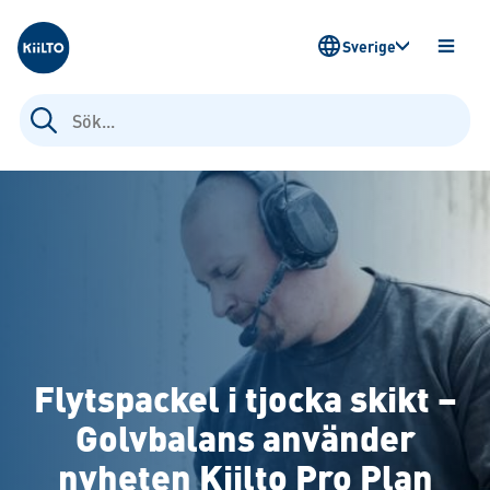
Kiilto Sweden
Sverige
ÖPPN
MENY
Sök
efter:
Flytspackel i tjocka skikt –
Golvbalans använder
nyheten Kiilto Pro Plan