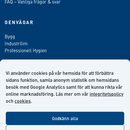
FAQ – Vanliga frågor & svar
GENVÄGAR
Bygg
Industrilim
Professionell Hygien
Vi använder cookies på vår hemsida för att förbättra
Anmäl dig till vårt nyhetsbrev
sidans funktion, samla anonym statistik om hemsidans
besök med Google Analytics samt för att kunna rikta vår
online marknadsföring. Läs mer om vår
integritetspolicy
och
cookies
.
facebook
twitter
linkedin
youtube
Godkänn alla