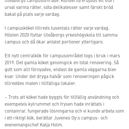
Uleåborgs campusområde. Kunderna erbjuds ett stort
urval varma rätter, söta delikatesser samt färskt bröd
bakat på plats varje vardag.
I campusköket tillreds tusentals rätter varje vardag.
Hösten 2020 flyttar Uleåborgs yrkeshögskola till samma
campus och då ökar antalet portioner ytterligare.
Ett nytt centralkök för campusområdet togs i bruk i mars
2019. Det gamla köket genomgick en total renovering. Så
gott som allt förnyades, endast de gamla väggarna blev
kvar. Under det dryga halvår som renoveringen pågick
tillreddes maten i tillfälliga lokaler.
– Trots att köket hade byggts för tillfällig användning och
exempelvis kylrummet och frysen hade inrättats i
containrar, fungerade lösningarna och vi kunde arbeta som
i ett riktigt kök, berättar Juvenes Oy:s campus- och
evenemangschef Katja Holm.