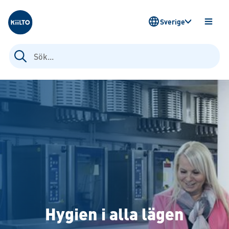
Kiilto Sweden
Sverige
ÖPPN
MENY
Sök
efter:
Hygien i alla lägen