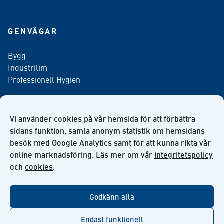
GENVÄGAR
Bygg
Industrilim
Professionell Hygien
Vi använder cookies på vår hemsida för att förbättra
Anmäl dig till vårt nyhetsbrev
sidans funktion, samla anonym statistik om hemsidans
besök med Google Analytics samt för att kunna rikta vår
online marknadsföring. Läs mer om vår
integritetspolicy
och
cookies
.
facebook
twitter
linkedin
youtube
Godkänn alla
Endast funktionell