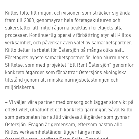
Kiiltos löfte till miljön, och visionen som sträcker sig ända
fram till 2080, genomsyrar hela företagskulturen och
säkerställer att miljöfrågorna beaktas i företagets alla
processer. Kontinuerlig operativ förbättring styr all Kiiltos
verksamhet, och påverkar även valet av samarbetspartner.
Kiilto deltar i arbetet för Östersjön på många olika sätt.
Företagets nyaste samarbetspartner är John Nurminens
Stiftelse, som med projektet ”Ett Rent Östersjön” genomför
konkreta åtgärder som förbättrar Östersjöns ekologiska
tillstånd genom att minska näringsbelastningen och
miljöriskerna.
– Vi väljer våra partner med omsorg och lägger stor vikt på
effektivitet, uthållighet och konkreta gärningar. Såväl Kiilto
som personalen har alltid värdesatt åtgärder som gynnar
Östersjön. Frågan är gemensam, eftersom nästan alla
Kiiltos verksamhetsländer ligger längs med