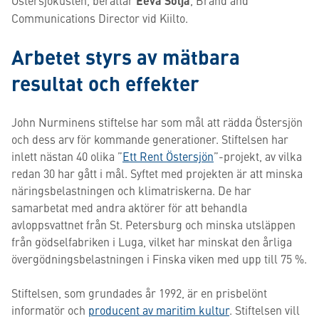
Östersjökusten, berättar
Eeva Solja
, Brand and
Communications Director vid Kiilto.
Arbetet styrs av mätbara
resultat och effekter
John Nurminens stiftelse har som mål att rädda Östersjön
och dess arv för kommande generationer. Stiftelsen har
inlett nästan 40 olika ”
Ett Rent Östersjön
”-projekt, av vilka
redan 30 har gått i mål. Syftet med projekten är att minska
näringsbelastningen och klimatriskerna. De har
samarbetat med andra aktörer för att behandla
avloppsvattnet från St. Petersburg och minska utsläppen
från gödselfabriken i Luga, vilket har minskat den årliga
övergödningsbelastningen i Finska viken med upp till 75 %.
Stiftelsen, som grundades år 1992, är en prisbelönt
informatör och
producent av maritim kultur
. Stiftelsen vill