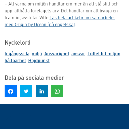
– Att värna om miljön handlar om mer än att stå still och
upprätthålla företagets arv. Det handlar om att bygga en
framtid, avslutar Ville.
Läs hela artikeln om samarbetet
med Origin by Ocean (på engelska)
.
Nyckelord
Ingångssida
miljö
Ansvarighet
ansvar
Löftet till miljön
hållbarhet
Höjdpunkt
Dela på sociala medier
Dela på Facebook
Dela på Twitter
Dela på LinkedIn
Dela på WhatsApp