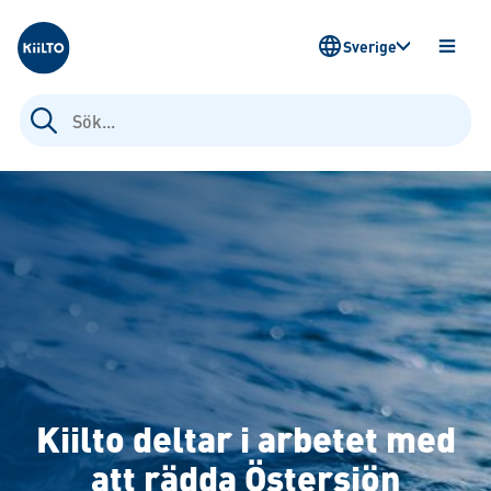
Kiilto Sweden
Sverige
ÖPPN
MENY
Sök
efter:
Kiilto deltar i arbetet med
att rädda Östersjön