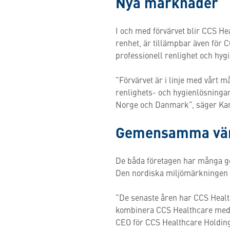
Nya marknader
I och med förvärvet blir CCS He
renhet, är tillämpbar även för 
professionell renlighet och hyg
”Förvärvet är i linje med vårt må
renlighets- och hygienlösninga
Norge och Danmark”, säger Kari
Gemensamma värde
De båda företagen har många ge
Den nordiska miljömärkningen 
”De senaste åren har CCS Healt
kombinera CCS Healthcare med Kii
CEO för CCS Healthcare Holdin