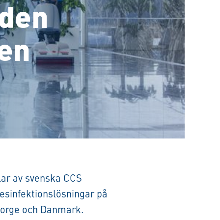
 den
en
elar av svenska CCS
desinfektionslösningar på
Norge och Danmark.