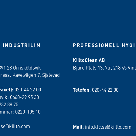
 INDUSTRILIM
PROFESSIONELL HYG
KiiltoClean AB
891 28 Örnsköldsvik
Bjäre Plats 13, 7tr, 218 45 Vint
ess: Kavelvägen 7, Själevad
växel):
020-44 22 00
Telefon
: 020-44 22 00
vik: 0660-29 95 30
732 88 75
ammar: 0220-105 10
o.se@kiilto.com
Mail:
info.klc.se@kiilto.com