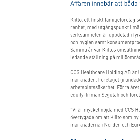
Affären innebär att båda 
Kiilto, ett finskt familjeföreta
renhet, med utgångspunkt i männ
verksamheten är uppdelad i fyra
och hygien samt konsumentproduk
Samma år var Kiiltos omsättnin
ledande ställning på miljöområ
CCS Healthcare Holding AB är le
marknaden. Företaget grundade
arbetsplatssäkerhet. Förra året
equity-firman Segulah och föret
”Vi är mycket nöjda med CCS He
övertygade om att Kiilto som ny
marknaderna i Norden och Europ