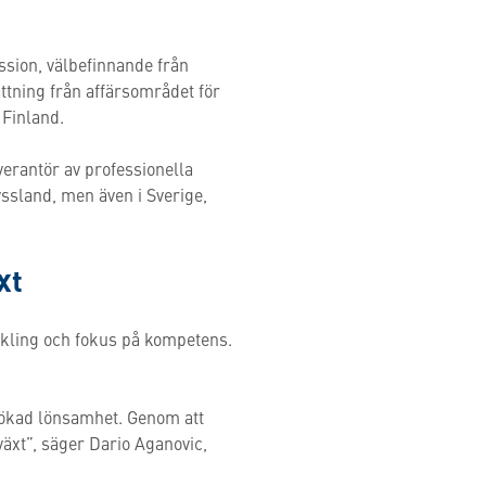
ssion, välbefinnande från
ättning från affärsområdet för
 Finland.
everantör av professionella
ssland, men även i Sverige,
xt
ckling och fokus på kompetens.
t ökad lönsamhet. Genom att
växt”, säger Dario Aganovic,