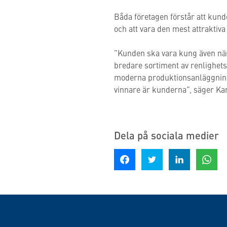
Båda företagen förstår att kunde
och att vara den mest attraktiv
”Kunden ska vara kung även när 
bredare sortiment av renlighet
moderna produktionsanläggningen
vinnare är kunderna”, säger Ka
Dela på sociala medier
Dela på Facebook
Dela på Twitter
Dela på LinkedIn
Dela på