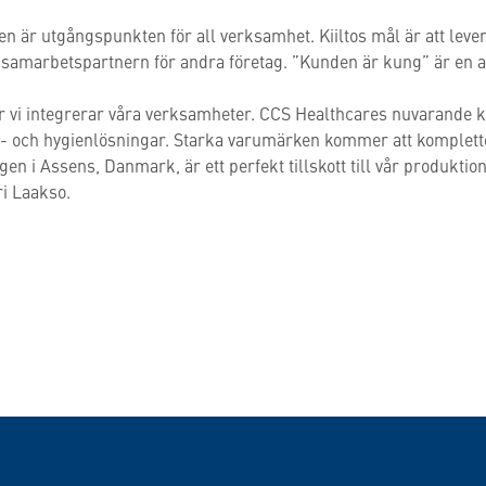
n är utgångspunkten för all verksamhet. Kiiltos mål är att lever
a samarbetspartnern för andra företag. ”Kunden är kung” är en a
vi integrerar våra verksamheter. CCS Healthcares nuvarande kund
s- och hygienlösningar. Starka varumärken kommer att komplette
 i Assens, Danmark, är ett perfekt tillskott till vår produktion
ri Laakso.
 WhatsApp