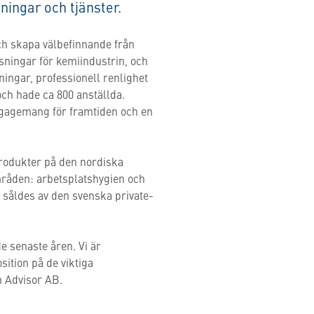
ningar och tjänster.
och skapa välbefinnande från
sningar för kemiindustrin, och
ingar, professionell renlighet
och hade ca 800 anställda.
engagemang för framtiden och en
produkter på den nordiska
råden: arbetsplatshygien och
 såldes av den svenska private-
 senaste åren. Vi är
ition på de viktiga
h Advisor AB.