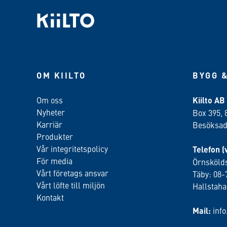
OM KIILTO
BYGG &
Om oss
Kiilto AB
Nyheter
Box 395, 
Karriär
Besöksadr
Produkter
Vår integritetspolicy
Telefon (
För media
Örnskölds
Vårt företags ansvar
Täby: 08-
Vårt löfte till miljön
Hallstah
Kontakt
Mail:
inf