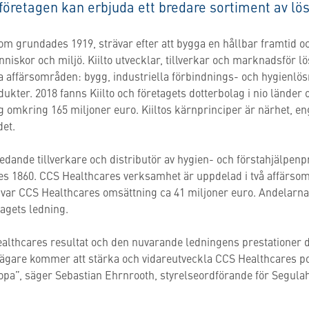
företagen kan erbjuda ett bredare sortiment av lös
g som grundades 1919, strävar efter att bygga en hållbar framtid 
iskor och miljö. Kiilto utvecklar, tillverkar och marknadsför lö
 affärsområden: bygg, industriella förbindnings- och hygienlösn
ter. 2018 fanns Kiilto och företagets dotterbolag i nio länder 
g omkring 165 miljoner euro. Kiiltos kärnprinciper är närhet, 
det.
dande tillverkare och distributör av hygien- och förstahjälpen
s 1860. CCS Healthcares verksamhet är uppdelad i två affärsom
 var CCS Healthcares omsättning ca 41 miljoner euro. Andelarna
agets ledning.
althcares resultat och den nuvarande ledningens prestationer de
 ägare kommer att stärka och vidareutveckla CCS Healthcares pos
a”, säger Sebastian Ehrnrooth, styrelseordförande för Segula