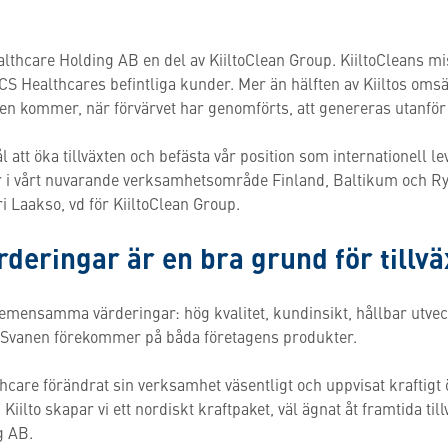
althcare Holding AB en del av KiiltoClean Group. KiiltoCleans mi
CCS Healthcares befintliga kunder. Mer än hälften av Kiiltos oms
ien kommer, när förvärvet har genomförts, att genereras utanför
l att öka tillväxten och befästa vår position som internationell l
r i vårt nuvarande verksamhetsområde Finland, Baltikum och Ry
 Laakso, vd för KiiltoClean Group.
ringar är en bra grund för tillvä
mensamma värderingar: hög kvalitet, kundinsikt, hållbar utve
Svanen förekommer på båda företagens produkter.
hcare förändrat sin verksamhet väsentligt och uppvisat kraftig
lto skapar vi ett nordiskt kraftpaket, väl ägnat åt framtida till
g AB.