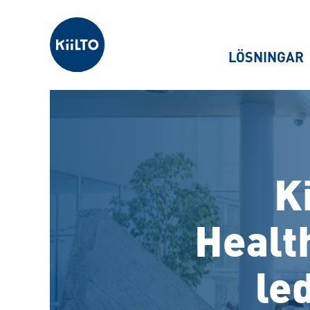
Kiilto Sweden
LÖSNINGAR
K
Healt
le