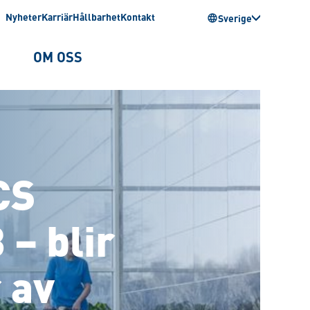
Nyheter
Karriär
Hållbarhet
Kontakt
Sverige
OM OSS
CS
– blir
 av