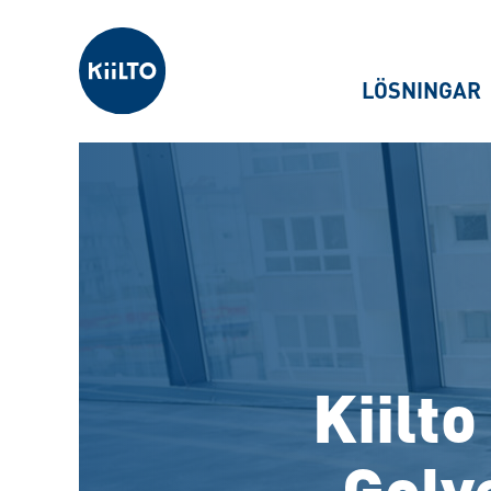
Kiilto Sweden
LÖSNINGAR
Kiilt
Golv