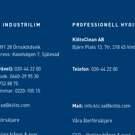
 INDUSTRILIM
PROFESSIONELL HYG
KiiltoClean AB
891 28 Örnsköldsvik
Bjäre Plats 13, 7tr, 218 45 Vint
ess: Kavelvägen 7, Själevad
växel):
020-44 22 00
Telefon
: 020-44 22 00
vik: 0660-29 95 30
732 88 75
ammar: 0220-105 10
o.se@kiilto.com
Mail:
info.klc.se@kiilto.com
försäljare
Våra återförsäljare
liga frågor & svar
FAQ – Vanliga frågor & svar