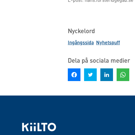
Nyckelord
Ingångssida
Nyhetspuff
Dela på sociala medier
Dela på Facebook
Dela på Twitter
Dela på LinkedIn
Dela på