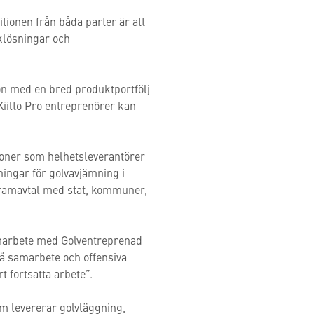
tionen från båda parter är att
klösningar och
on med en bred produktportfölj
Kiilto Pro entreprenörer kan
ioner som helhetsleverantörer
ingar för golvavjämning i
 ramavtal med stat, kommuner,
 samarbete med Golventreprenad
på samarbete och offensiva
t fortsatta arbete”.
m levererar golvläggning,