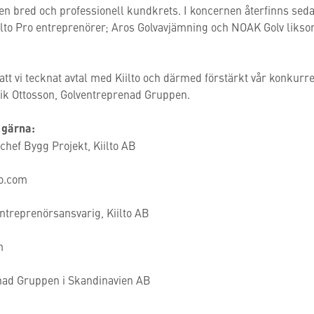
l en bred och professionell kundkrets. I koncernen återfinns seda
lto Pro entreprenörer; Aros Golvavjämning och NOAK Golv liksom
e att vi tecknat avtal med Kiilto och därmed förstärkt vår konku
ik Ottosson, Golventreprenad Gruppen.
 gärna:
hef Bygg Projekt, Kiilto AB
to.com
ntreprenörsansvarig, Kiilto AB
m
nad Gruppen i Skandinavien AB