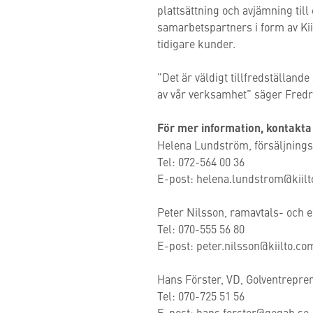
plattsättning och avjämning til
samarbetspartners i form av Kii
tidigare kunder.
”Det är väldigt tillfredställand
av vår verksamhet” säger Fredr
För mer information, kontakta
Helena Lundström, försäljningsc
Tel: 072-564 00 36
E-post: helena.lundstrom@kiil
Peter Nilsson, ramavtals- och e
Tel: 070-555 56 80
E-post: peter.nilsson@kiilto.co
Hans Förster, VD, Golventrepre
Tel: 070-725 51 56
E-post: hans.forster@gegab.se