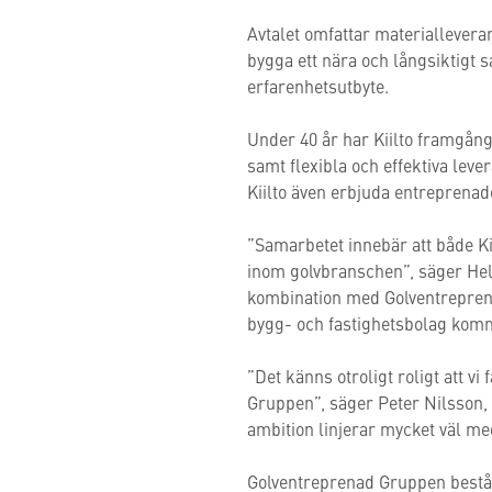
Avtalet omfattar materiallevera
bygga ett nära och långsiktigt
erfarenhetsutbyte.
Under 40 år har Kiilto framgån
samt flexibla och effektiva lev
Kiilto även erbjuda entreprenad
”Samarbetet innebär att både K
inom golvbranschen”, säger Hel
kombination med Golventrepren
bygg- och fastighetsbolag komme
”Det känns otroligt roligt att v
Gruppen”, säger Peter Nilsson,
ambition linjerar mycket väl med 
Golventreprenad Gruppen består