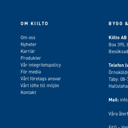
OM KIILTO
BYGG &
Om oss
Kiilto AB
Nyheter
Box 395, 
Karriär
Besöksadr
Produkter
Vår integritetspolicy
Telefon (
För media
Örnskölds
Vårt företags ansvar
Täby: 08-
Vårt löfte till miljön
Hallstah
Kontakt
Mail:
inf
Våra åter
FAQ – Van