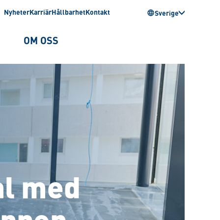
Nyheter
Karriär
Hållbarhet
Kontakt
Sverige
OM OSS
al med
uppen