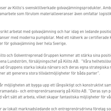
nser av Kiilto’s svensktillverkade golvavjämningsprodukter. Ambi
 samarbete som förutom materialleveranser även omfattar logisti
gsrikt arbetat med golvavjämning och har idag en ledande positi
eranser med moderna pumpbilar. Med ett nätverk av certifierade 
er för golvavjämning över hela Sverige.
iilto och Golventreprenad Gruppen kommer att stärka sina posit
ena Lundström, försäljningschef på Kiilto AB. ”Våra helhetslösn
ad Gruppens starka lokala närvaro och deras egna strategiska
r att generera stora tillväxtmöjligheter för båda parter”.
i får möjligheten att bygga upp ett långsiktigt och konstruktivt
 ramavtals- och entreprenörsansvarig på Kiilto AB. ”Deras syn 
vårt sätt att arbeta, vilket skapar fantastiska möjligheter för vår
 av lokalt marknadsledande och entreprenörsdrivna företag so