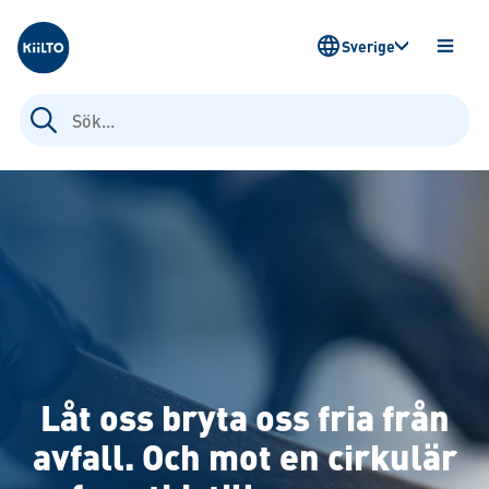
Kiilto Sweden
Sverige
ÖPPN
MENY
Sök
efter:
Låt oss bryta oss fria från
avfall. Och mot en cirkulär