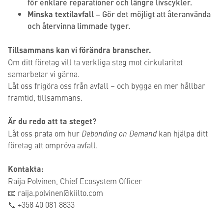
för enklare reparationer och längre livscykler.
Minska textilavfall
– Gör det möjligt att återanvända
och återvinna limmade tyger.
Tillsammans kan vi förändra branscher.
Om ditt företag vill ta verkliga steg mot cirkularitet
samarbetar vi gärna.
Låt oss frigöra oss från avfall – och bygga en mer hållbar
framtid, tillsammans.
Är du redo att ta steget?
Låt oss prata om hur
Debonding on Demand
kan hjälpa ditt
företag att ompröva avfall.
Kontakta:
Raija Polvinen, Chief Ecosystem Officer
📧 raija.polvinen@kiilto.com
📞 +358 40 081 8833