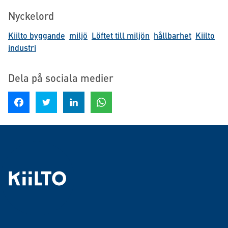
Nyckelord
Kiilto byggande
miljö
Löftet till miljön
hållbarhet
Kiilto
industri
Dela på sociala medier
Dela på Facebook
Dela på Twitter
Dela på LinkedIn
Dela på WhatsApp