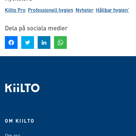
Kiilto Pro
Professionell hygien
Nyheter
Hållbar hygien'
Dela på sociala medier
Dela på Facebook
Dela på Twitter
Dela på LinkedIn
Dela på WhatsApp
OM KIILTO
Om oss