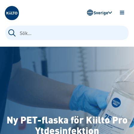
Kiilto Sweden
Sverige
ÖPPN
MENY
Sök
efter:
Ny PET-flaska för Kiilto Pro
Ytdesinfektion