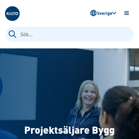
Kiilto Sweden
Sverige
ÖPPN
MENY
Sök
efter:
Projektsäljare Bygg