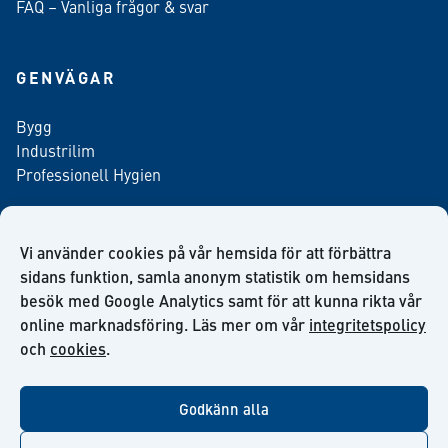
FAQ – Vanliga frågor & svar
GENVÄGAR
Bygg
Industrilim
Professionell Hygien
Vi använder cookies på vår hemsida för att förbättra
Anmäl dig till vårt nyhetsbrev
sidans funktion, samla anonym statistik om hemsidans
besök med Google Analytics samt för att kunna rikta vår
online marknadsföring. Läs mer om vår
integritetspolicy
och
cookies
.
facebook
twitter
linkedin
youtube
Godkänn alla