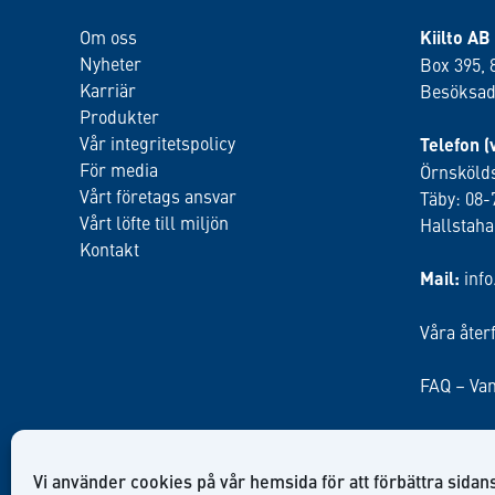
Om oss
Kiilto AB
Nyheter
Box 395, 
Karriär
Besöksadr
Produkter
Vår integritetspolicy
Telefon (
För media
Örnskölds
Vårt företags ansvar
Täby: 08-
Vårt löfte till miljön
Hallstah
Kontakt
Mail:
inf
Våra åter
FAQ – Van
Vi använder cookies på vår hemsida för att förbättra sidans