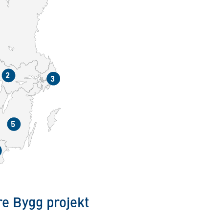
2
3
5
re Bygg projekt