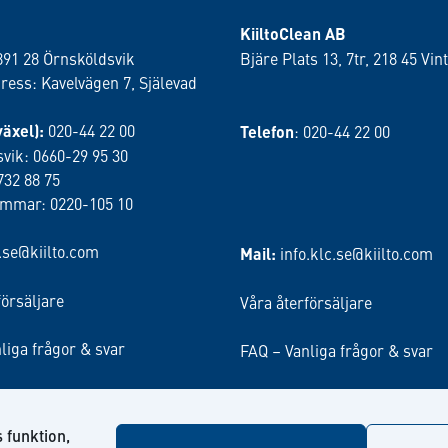
KiiltoClean AB
891 28 Örnsköldsvik
Bjäre Plats 13, 7tr, 218 45 Vint
ess: Kavelvägen 7, Själevad
växel):
020-44 22 00
Telefon
: 020-44 22 00
vik: 0660-29 95 30
732 88 75
ammar: 0220-105 10
o.se@kiilto.com
Mail:
info.klc.se@kiilto.com
försäljare
Våra återförsäljare
liga frågor & svar
FAQ – Vanliga frågor & svar
 funktion,