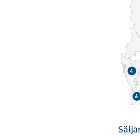
4
6
Sälja