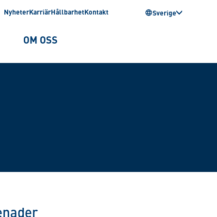
Nyheter
Karriär
Hållbarhet
Kontakt
Sverige
OM OSS
enader