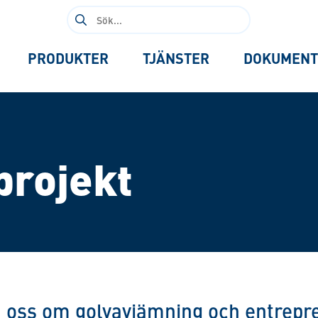
Sök
efter:
PRODUKTER
TJÄNSTER
DOKUMENT
projekt
 oss om golvavjämning och entrepr