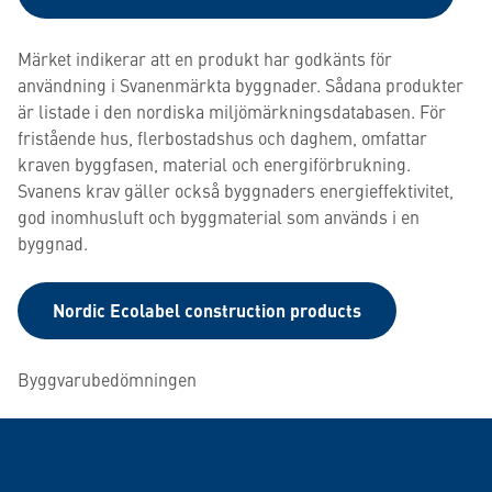
Märket indikerar att en produkt har godkänts för
användning i Svanenmärkta byggnader. Sådana produkter
är listade i den nordiska miljömärkningsdatabasen. För
fristående hus, flerbostadshus och daghem, omfattar
kraven byggfasen, material och energiförbrukning.
Svanens krav gäller också byggnaders energieffektivitet,
god inomhusluft och byggmaterial som används i en
byggnad.
Nordic Ecolabel construction products
Byggvarubedömningen