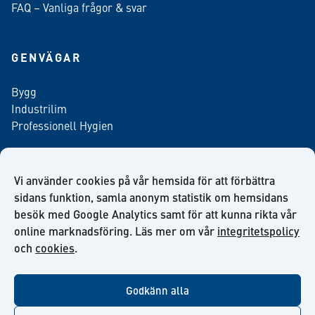
FAQ – Vanliga frågor & svar
GENVÄGAR
Bygg
Industrilim
Professionell Hygien
Vi använder cookies på vår hemsida för att förbättra
Anmäl dig till vårt nyhetsbrev
sidans funktion, samla anonym statistik om hemsidans
besök med Google Analytics samt för att kunna rikta vår
online marknadsföring. Läs mer om vår
integritetspolicy
och
cookies
.
facebook
twitter
linkedin
youtube
Godkänn alla