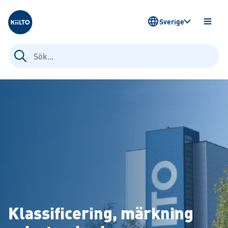
Kiilto Sweden
Sverige
ÖPPN
MENY
Sök
efter:
Klassificering, märkning