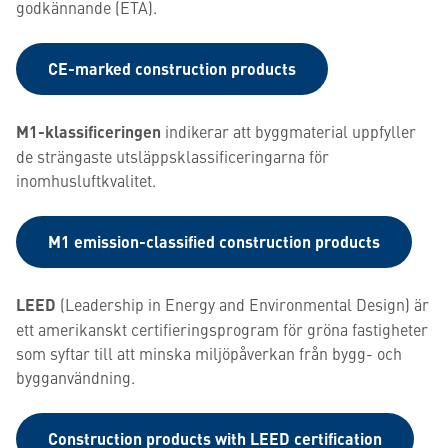
godkännande (ETA).
CE-marked construction products
M1-klassificeringen
indikerar att byggmaterial uppfyller
de strängaste utsläppsklassificeringarna för
inomhusluftkvalitet.
M1 emission-classified construction products
LEED
(Leadership in Energy and Environmental Design) är
ett amerikanskt certifieringsprogram för gröna fastigheter
som syftar till att minska miljöpåverkan från bygg- och
bygganvändning.
Construction products with LEED certification