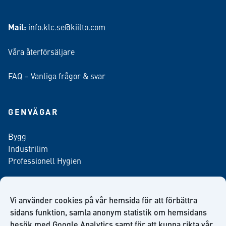
Mail:
info.klc.se@kiilto.com
Våra återförsäljare
FAQ – Vanliga frågor & svar
GENVÄGAR
Bygg
Industrilim
Professionell Hygien
Vi använder cookies på vår hemsida för att förbättra
Anmäl dig till vårt nyhetsbrev
sidans funktion, samla anonym statistik om hemsidans
besök med Google Analytics samt för att kunna rikta vår