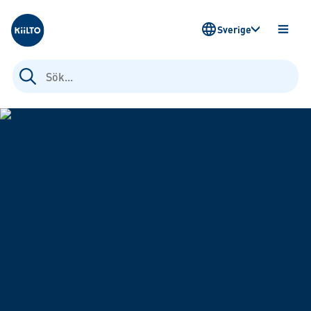
Kiilto Sweden
Sverige
ÖPPN
MENY
Sök
efter: