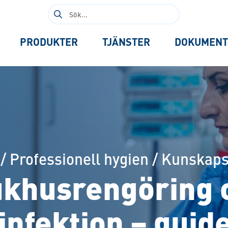
Sök
efter:
PRODUKTER
TJÄNSTER
DOKUMENT
/
Professionell hygien
/
Kunskap
ukhusrengöring 
infektion – guide