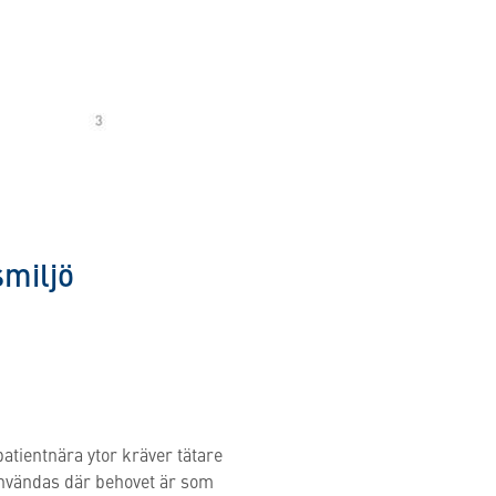
smiljö
atientnära ytor kräver tätare
nvändas där behovet är som