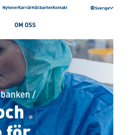
Nyheter
Karriär
Hållbarhet
Kontakt
Sverige
OM OSS
sbanken
/
och
 för