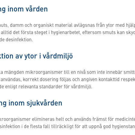
ng inom vården
muts, damm och organiskt material avlägsnas från ytor med hjä
alltid det första steget i hygienarbetet, eftersom smuts kan s
de desinfektion.
ion av ytor i vårdmiljö
ska mängden mikroorganismer till en nivå som inte innebär smittr
t användas, korrekt dosering följas och angiven kontakttid resp
e enligt relevanta standarder för vårdmiljö.
ing inom sjukvården
mikroorganismer elimineras helt och används främst för medicinte
nfektion i de flesta fall tillräckligt för att uppnå god hygiensta