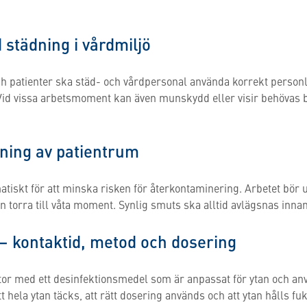
 städning i vårdmiljö
ch patienter ska städ- och vårdpersonal använda korrekt person
id vissa arbetsmoment kan även munskydd eller visir behövas 
dning av patientrum
atiskt för att minska risken för återkontaminering. Arbetet bör 
ån torra till våta moment. Synlig smuts ska alltid avlägsnas inna
 – kontaktid, metod och dosering
ytor med ett desinfektionsmedel som är anpassat för ytan och an
att hela ytan täcks, att rätt dosering används och att ytan hålls f