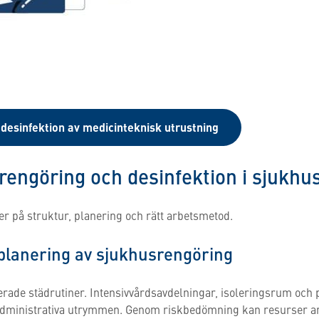
desinfektion av medicinteknisk utrustning
 rengöring och desinfektion i sjukhu
r på struktur, planering och rätt arbetsmetod.
lanering av sjukhusrengöring
erade städrutiner. Intensivvårdsavdelningar, isoleringsrum och p
 administrativa utrymmen. Genom riskbedömning kan resurser a