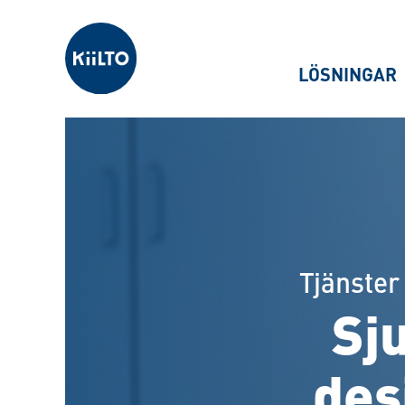
Kiilto Sweden
LÖSNINGAR
Tjänster
Sj
des