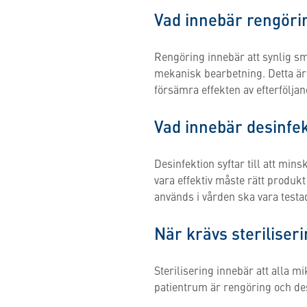
Vad innebär rengöri
Rengöring innebär att synlig s
mekanisk bearbetning. Detta är 
försämra effekten av efterföljan
Vad innebär desinfekt
Desinfektion syftar till att min
vara effektiv måste rätt produk
används i vården ska vara testad
När krävs steriliser
Sterilisering innebär att alla 
patientrum är rengöring och desi