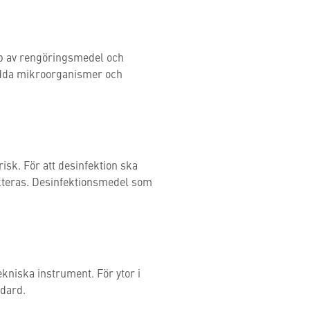
lp av rengöringsmedel och
kydda mikroorganismer och
isk. För att desinfektion ska
ekteras. Desinfektionsmedel som
kniska instrument. För ytor i
ndard.