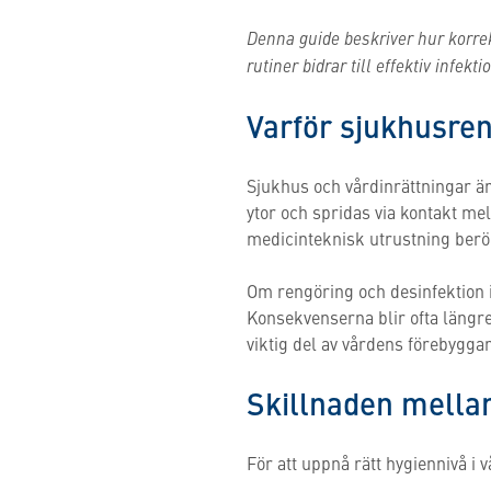
Denna guide beskriver hur korre
rutiner bidrar till effektiv infekt
Varför sjukhusren
Sjukhus och vårdinrättningar ä
ytor och spridas via kontakt m
medicinteknisk utrustning berö
Om rengöring och desinfektion in
Konsekvenserna blir ofta längr
viktig del av vårdens förebygga
Skillnaden mellan
För att uppnå rätt hygiennivå i 