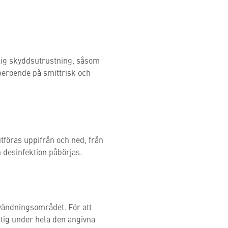
lig skyddsutrustning, såsom
beroende på smittrisk och
utföras uppifrån och ned, från
n desinfektion påbörjas.
vändningsområdet. För att
uktig under hela den angivna