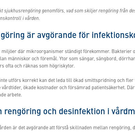
kt sjukhusrengöring genomförs, vad som skiljer rengöring från de
ionskontroll i vården.
göring är avgörande för infektionsk
r miljöer där mikroorganismer ständigt förekommer. Bakterier o
ellan människor och föremål. Ytor som sängar, sängbord, dörrh
rs ofta och räknas som högriskytor.
te utförs korrekt kan det leda till ökad smittspridning och fler 
e vårdtider, ökade kostnader och försämrad patientsäkerhet. Dä
nde arbete.
 rengöring och desinfektion i vårdm
vården är det avgörande att förstå skillnaden mellan rengöring, d