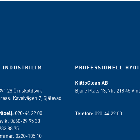
 INDUSTRILIM
PROFESSIONELL HYG
KiiltoClean AB
891 28 Örnsköldsvik
Bjäre Plats 13, 7tr, 218 45 Vint
ess: Kavelvägen 7, Själevad
växel):
020-44 22 00
Telefon
: 020-44 22 00
vik: 0660-29 95 30
732 88 75
ammar: 0220-105 10