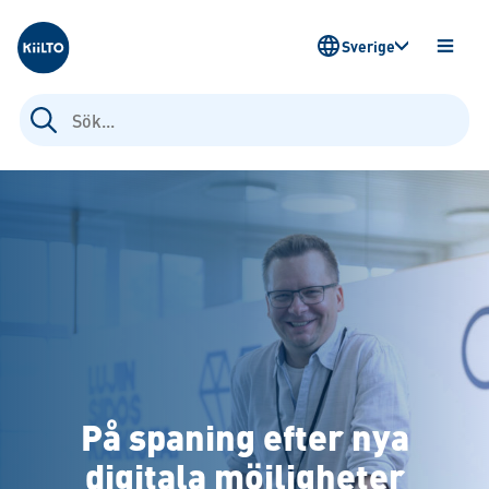
Kiilto Sweden
Sverige
ÖPPN
MENY
Sök
efter:
På spaning efter nya
digitala möjligheter