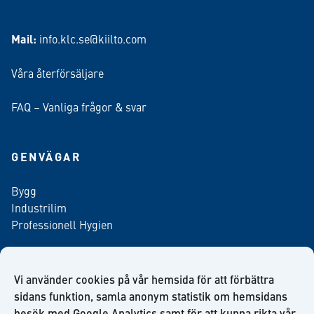
Mail:
info.klc.se@kiilto.com
Våra återförsäljare
FAQ – Vanliga frågor & svar
GENVÄGAR
Bygg
Industrilim
Professionell Hygien
Vi använder cookies på vår hemsida för att förbättra
Anmäl dig till vårt nyhetsbrev
sidans funktion, samla anonym statistik om hemsidans
besök med Google Analytics samt för att kunna rikta vår