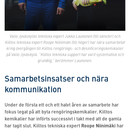
Valio Jyväskyläs tekniska expert Jukka Launonen (till vänster) och
Kiiltos tekniska expert Roope Niinimäki (till höger) har nära samarbetat
kring övergången till Kiiltos rengörings- och desinficeringskemikalier
på Valio Jyväskylä. ”Kiiltos tekniska support har varit systematisk och
grundlig,” berömmer Launonen.
Samarbetsinsatser och nära
kommunikation
Under de första ett och ett halvt åren av samarbete har
fokus legat på att byta rengöringskemikalier. Kiiltos
kemikalier har införts successivt i takt med att de gamla
har tagit slut. Kiiltos tekniska expert
Roope Niinimäki
har