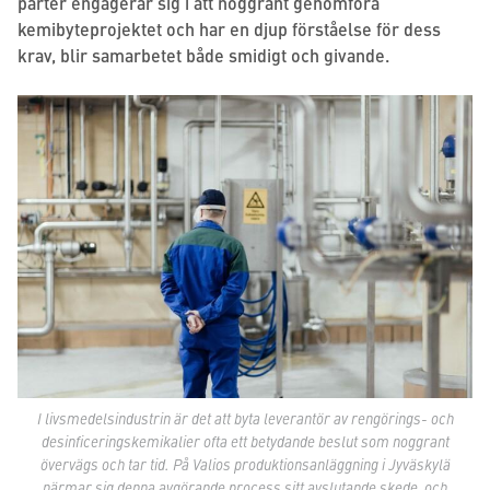
parter engagerar sig i att noggrant genomföra
kemibyteprojektet och har en djup förståelse för dess
krav, blir samarbetet både smidigt och givande.
I livsmedelsindustrin är det att byta leverantör av rengörings- och
desinficeringskemikalier ofta ett betydande beslut som noggrant
övervägs och tar tid. På Valios produktionsanläggning i Jyväskylä
närmar sig denna avgörande process sitt avslutande skede, och