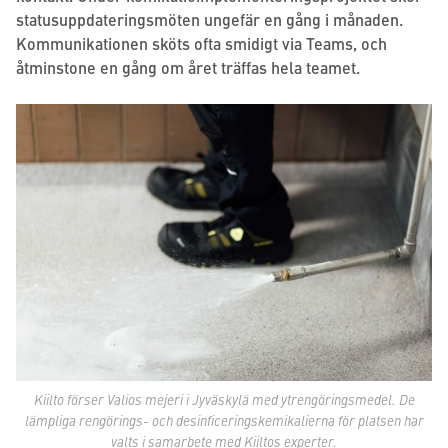
statusuppdateringsmöten ungefär en gång i månaden.
Kommunikationen sköts ofta smidigt via Teams, och
åtminstone en gång om året träffas hela teamet.
Kiilto förser Valios mejeri i Jyväskylä med ytrengöringsmedel. De
lämpliga rengörings- och desinficeringskemikalierna för platsen har
valts i samarbete med Kiiltos experter.