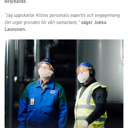
betydande.
”Jag uppskattar Kiiltos personals expertis och engagemang.
Det utgör grunden för vårt samarbete,”
säger Jukka
Launonen.