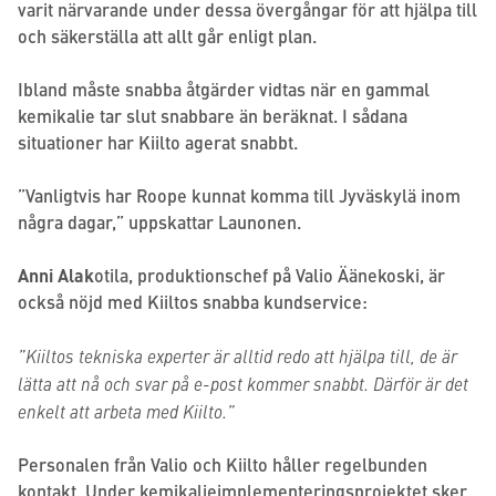
varit närvarande under dessa övergångar för att hjälpa till
och säkerställa att allt går enligt plan.
Ibland måste snabba åtgärder vidtas när en gammal
kemikalie tar slut snabbare än beräknat. I sådana
situationer har Kiilto agerat snabbt.
”Vanligtvis har Roope kunnat komma till Jyväskylä inom
några dagar,” uppskattar Launonen.
Anni Alak
otila, produktionschef på Valio Äänekoski, är
också nöjd med Kiiltos snabba kundservice:
”Kiiltos tekniska experter är alltid redo att hjälpa till, de är
lätta att nå och svar på e-post kommer snabbt. Därför är det
enkelt att arbeta med Kiilto.”
Personalen från Valio och Kiilto håller regelbunden
kontakt. Under kemikalieimplementeringsprojektet sker