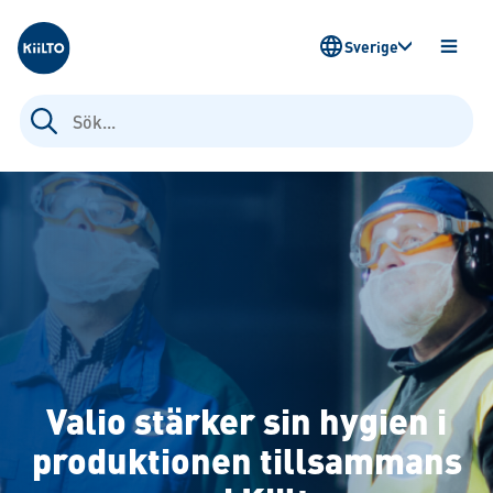
Kiilto Sweden
Sverige
ÖPPN
MENY
Sök
efter:
Valio stärker sin hygien i
produktionen tillsammans