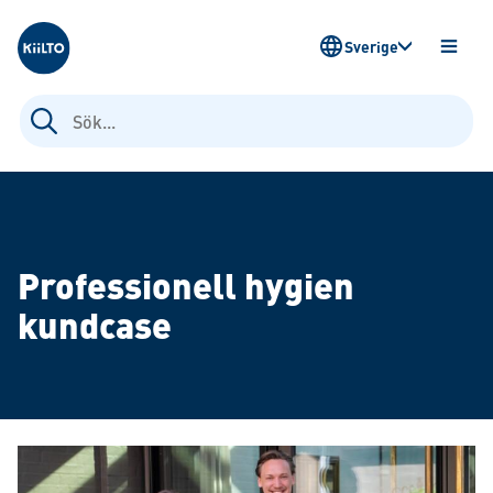
Kiilto Sweden
Sverige
ÖPPN
MENY
Sök
efter:
Professionell hygien
kundcase