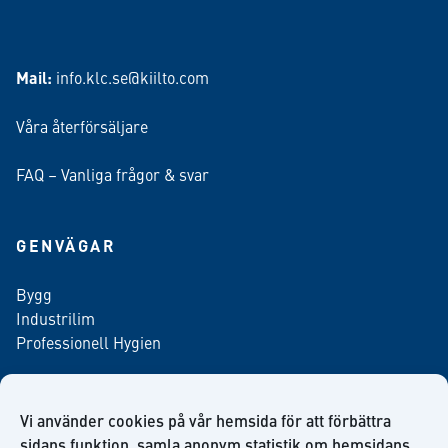
Mail:
info.klc.se@kiilto.com
Våra återförsäljare
FAQ – Vanliga frågor & svar
GENVÄGAR
Bygg
Industrilim
Professionell Hygien
Vi använder cookies på vår hemsida för att förbättra
Anmäl dig till vårt nyhetsbrev
sidans funktion, samla anonym statistik om hemsidans