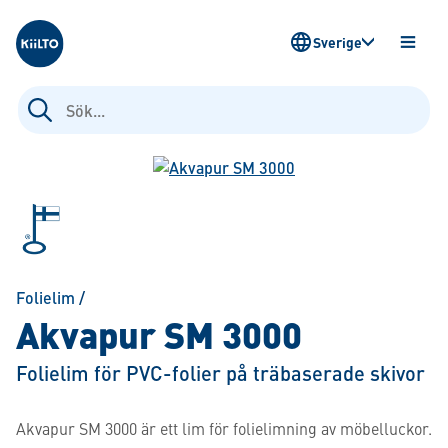
Kiilto Sweden
Sverige
ÖPPN
MENY
Sök
efter:
Folielim
/
Akvapur SM 3000
Folielim för PVC-folier på träbaserade skivor
Akvapur SM 3000 är ett lim för folielimning av möbelluckor.