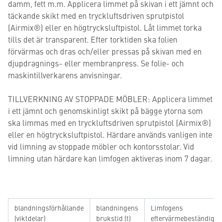
damm, fett m.m. Applicera limmet på skivan i ett jämnt och
täckande skikt med en tryckluftsdriven sprutpistol
(Airmix®) eller en högtrycksluftpistol. Låt limmet torka
tills det är transparent. Efter torktiden ska folien
förvärmas och dras och/eller pressas på skivan med en
djupdragnings- eller membranpress. Se folie- och
maskintillverkarens anvisningar.
TILLVERKNING AV STOPPADE MÖBLER: Applicera limmet
i ett jämnt och genomskinligt skikt på bägge ytorna som
ska limmas med en tryckluftsdriven sprutpistol (Airmix®)
eller en högtrycksluftpistol. Härdare används vanligen inte
vid limning av stoppade möbler och kontorsstolar. Vid
limning utan härdare kan limfogen aktiveras inom 7 dagar.
blandningsförhållande
blandningens
Limfogens
(viktdelar)
brukstid (t)
eftervärmebeständighe