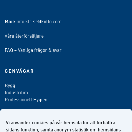
Mail:
info.klc.se@kiilto.com
Våra återförsäljare
FAQ – Vanliga frågor & svar
GENVÄGAR
Bygg
Industrilim
Professionell Hygien
Vi använder cookies på vår hemsida för att förbättra
Anmäl dig till vårt nyhetsbrev
sidans funktion, samla anonym statistik om hemsidans