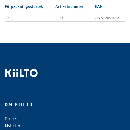
Förpackningsstorlek
Artikelnummer
EAN
1 x 1 st
C135
73922670600235
OM KIILTO
Om oss
Nyheter