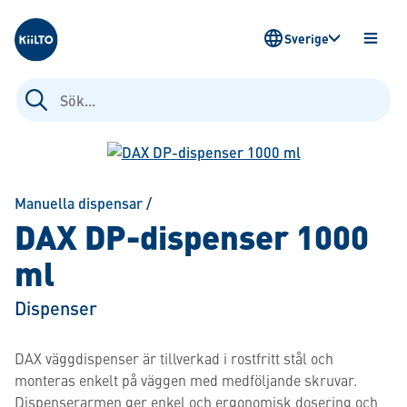
Kiilto Sweden
Sverige
ÖPPN
MENY
Sök
efter:
Manuella dispensar
/
DAX DP-dispenser 1000
ml
Dispenser
DAX väggdispenser är tillverkad i rostfritt stål och
monteras enkelt på väggen med medföljande skruvar.
Dispenserarmen ger enkel och ergonomisk dosering och