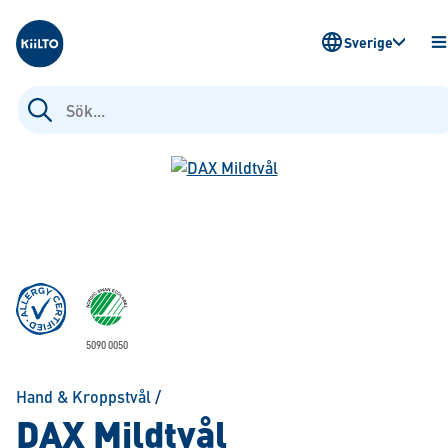
Kiilto Sweden
Sverige
Ö
M
Sök
efter:
5090 0050
Hand & Kroppstvål
/
DAX Mildtvål