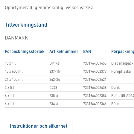
Oparfymerad, genomskinlig, viskös vätska.
Tillverkningsland
DANMARK
Förpackningsstorlek
Artikelnummer
EAN
Förpacknin
10 x 1 l
DP146
7331964001455
Dispensopack
15 x 600 ml
237-15
7331964002377
Pumpflaska
24 x 150 ml
242-24
7331964002421
3 x 5 l
C243
7331964002438
Dunk
6 x 1 l
238-6
7331964002384
Refill till AD1
6 x 1 l
234-6
7331964002346
Påse
Instruktioner och säkerhet