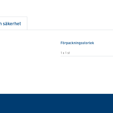
h säkerhet
Förpackningsstorlek
1 x 1 st