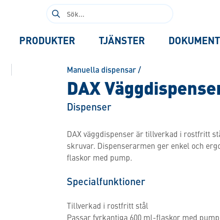
Sök
efter:
PRODUKTER
TJÄNSTER
DOKUMENT
Manuella dispensar
/
DAX Väggdispense
Dispenser
DAX väggdispenser är tillverkad i rostfritt
skruvar. Dispenserarmen ger enkel och ergo
flaskor med pump.
Specialfunktioner
Tillverkad i rostfritt stål
Passar fyrkantiga 600 ml-flaskor med pump