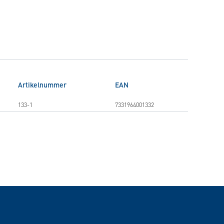
Artikelnummer
EAN
133-1
7331964001332