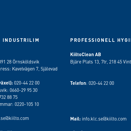
 INDUSTRILIM
PROFESSIONELL HYG
KiiltoClean AB
891 28 Örnsköldsvik
Bjäre Plats 13, 7tr, 218 45 Vint
ess: Kavelvägen 7, Själevad
växel):
020-44 22 00
Telefon
: 020-44 22 00
vik: 0660-29 95 30
732 88 75
ammar: 0220-105 10
o.se@kiilto.com
Mail:
info.klc.se@kiilto.com