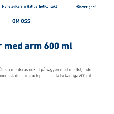
Nyheter
Karriär
Hållbarhet
Kontakt
Sverige
OM OSS
r med arm 600 ml
 stål och monteras enkelt på väggen med medföljande
nomisk dosering och passar alla fyrkantiga 600 ml-