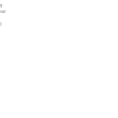
ng
var
)