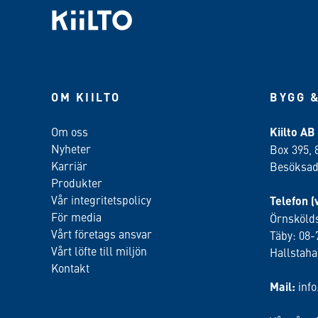
OM KIILTO
BYGG &
Om oss
Kiilto AB
Nyheter
Box 395, 
Karriär
Besöksadr
Produkter
Vår integritetspolicy
Telefon (
För media
Örnskölds
Vårt företags ansvar
Täby: 08-
Vårt löfte till miljön
Hallstah
Kontakt
Mail:
inf