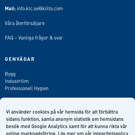
Mail:
info.klc.se@kiilto.com
Våra återförsäljare
FAQ – Vanliga frågor & svar
GENVÄGAR
Bygg
Industrilim
Professionell Hygien
Vi använder cookies på vår hemsida för att förbättra
Anmäl dig till vårt nyhetsbrev
sidans funktion, samla anonym statistik om hemsidans
besök med Google Analytics samt för att kunna rikta vår
online marknadsföring. Läs mer om vår
integritetspolicy