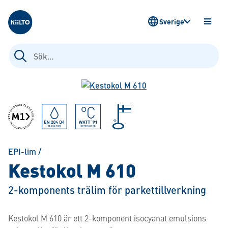
Kiilto Sweden
Sverige
ÖPPN
MENY
Sök
efter:
EPI-lim
/
Kestokol M 610
2-komponents trälim för parkettillverkning
Kestokol M 610 är ett 2-komponent isocyanat emulsions