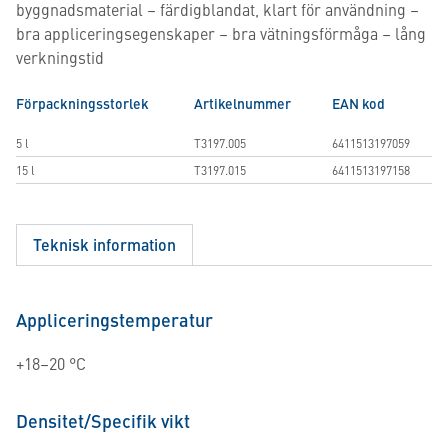
byggnadsmaterial – färdigblandat, klart för användning –
bra appliceringsegenskaper – bra vätningsförmåga – lång
verkningstid
Förpackningsstorlek
Artikelnummer
EAN kod
5 l
T3197.005
6411513197059
15 l
T3197.015
6411513197158
Teknisk information
Appliceringstemperatur
+18–20 °C
Densitet/Specifik vikt