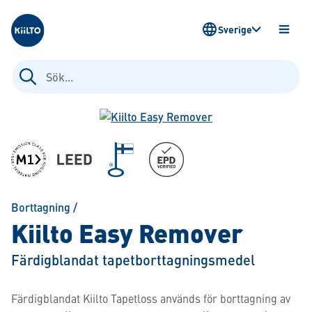
Kiilto Sweden
Sverige
ÖPPN
MENY
Sök
efter:
Borttagning
/
Kiilto Easy Remover
Färdigblandat tapetborttagningsmedel
Färdigblandat Kiilto Tapetloss används för borttagning av