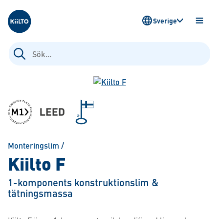
Kiilto Sweden
Sverige
ÖPPN
MENY
Sök
efter:
Monteringslim
/
Kiilto F
1-komponents konstruktionslim &
tätningsmassa