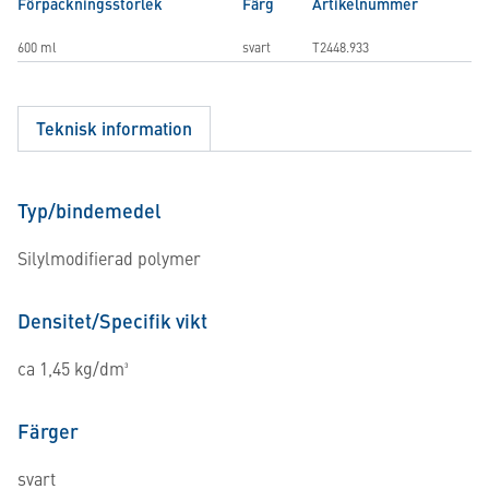
Förpackningsstorlek
Färg
Artikelnummer
600 ml
svart
T2448.933
Teknisk information
Typ/bindemedel
Silylmodifierad polymer
Densitet/Specifik vikt
ca 1,45 kg/dm³
Färger
svart