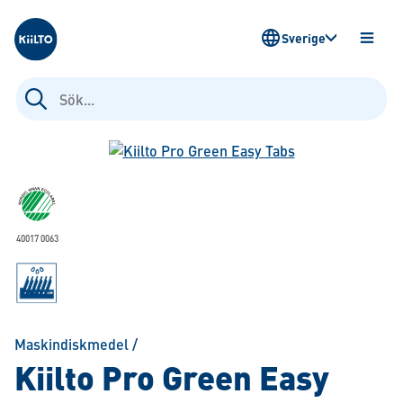
Kiilto Sweden
Sverige
ÖPPN
MENY
Sök
efter:
40017 0063
Maskindiskmedel
/
Kiilto Pro Green Easy