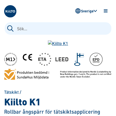
Kiilto Sweden
Sverige
ÖPPN
MENY
Sök
efter:
Tätskikt
/
Kiilto K1
Rollbar ångspärr för tätskiktsapplicering