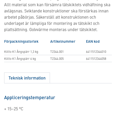
Allt material som kan försämra tätskiktets vidhäftning ska
avlägsnas. Sviktande konstruktioner ska förstärkas innan
arbetet påbörjas. Säkerställ att konstruktionen och
underlaget är lämpliga för montering av tätskikt och
plattsättning. Golvvärme monteras under tätskiktet.
Förpackningsstorlek
Artikelnummer
EAN kod
Kiilto K1 Ångspärr 1,3 kg
T2344.001
6411512344010
Kiilto K1 Ångspärr 6 kg
T2344.005
6411512344058
Teknisk information
Appliceringstemperatur
+ 15–25 °C