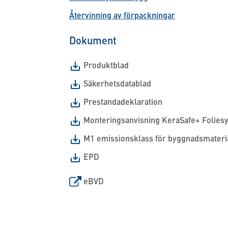
Återvinning av förpackningar
Dokument
Produktblad
Säkerhetsdatablad
Prestandadeklaration
Monteringsanvisning KeraSafe+ Folies
M1 emissionsklass för byggnadsmateri
EPD
eBVD