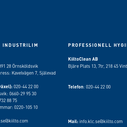
 INDUSTRILIM
PROFESSIONELL HYG
KiiltoClean AB
891 28 Örnsköldsvik
Bjäre Plats 13, 7tr, 218 45 Vint
ess: Kavelvägen 7, Själevad
växel):
020-44 22 00
Telefon
: 020-44 22 00
vik: 0660-29 95 30
732 88 75
ammar: 0220-105 10
o.se@kiilto.com
Mail:
info.klc.se@kiilto.com