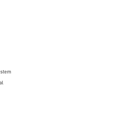
ystem
al