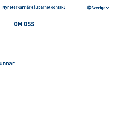
Nyheter
Karriär
Hållbarhet
Kontakt
Sverige
OM OSS
runnar