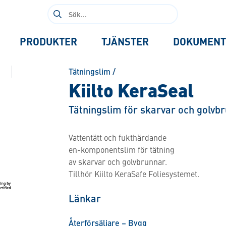
Sök
efter:
PRODUKTER
TJÄNSTER
DOKUMENT
Tätningslim
/
Kiilto KeraSeal
Tätningslim för skarvar och golvb
Vattentätt och fukthärdande
en-komponentslim för tätning
av skarvar och golvbrunnar.
Tillhör Kiilto KeraSafe Foliesystemet.
Länkar
Återförsäljare – Bygg