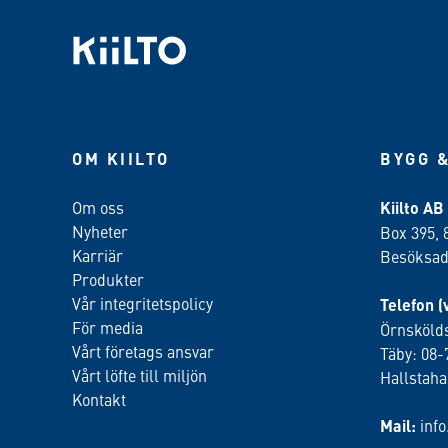
OM KIILTO
BYGG &
Om oss
Kiilto AB
Nyheter
Box 395, 
Karriär
Besöksadr
Produkter
Vår integritetspolicy
Telefon (
För media
Örnskölds
Vårt företags ansvar
Täby: 08-
Vårt löfte till miljön
Hallstah
Kontakt
Mail:
inf