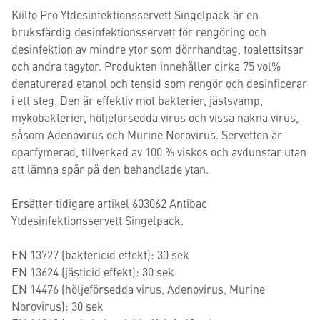
Kiilto Pro Ytdesinfektionsservett Singelpack är en
bruksfärdig desinfektionsservett för rengöring och
desinfektion av mindre ytor som dörrhandtag, toalettsitsar
och andra tagytor. Produkten innehåller cirka 75 vol%
denaturerad etanol och tensid som rengör och desinficerar
i ett steg. Den är effektiv mot bakterier, jästsvamp,
mykobakterier, höljeförsedda virus och vissa nakna virus,
såsom Adenovirus och Murine Norovirus. Servetten är
oparfymerad, tillverkad av 100 % viskos och avdunstar utan
att lämna spår på den behandlade ytan.
Ersätter tidigare artikel 603062 Antibac
Ytdesinfektionsservett Singelpack.
EN 13727 (baktericid effekt): 30 sek
EN 13624 (jästicid effekt): 30 sek
EN 14476 (höljeförsedda virus, Adenovirus, Murine
Norovirus): 30 sek