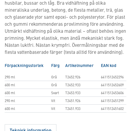
husbilar, bussar och tåg. Bra vidhäftning på olika
mineraliska underlag, betong, de flesta metaller, trä, glas
och glaserade ytor samt epoxi- och polyesterytor. För plast
och gummi rekommenderas provlimning före användning.
Utmärkt vidhäftning på olika material – oftast behövs ingen
primning. Mycket elastisk, men ändå mekaniskt stark fog.
Nästan luktfri. Nästan krympfri. Övermålningsbar med de
flesta vattenbaserade färger (testa alltid före användning).
Förpackningsstorlek
Färg
Artikelnummer
EAN kod
290 ml
Grå
T2452.926
6411512452296
600 ml
Grå
T2452.933
6411512452609
600 ml
Svart
T2453.933
6411512453606
290 ml
Vit
T2451.926
6411512451299
600 ml
Vit
T2451.933
6411512451602
Teknisk information