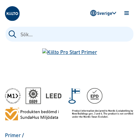
Kiilto Sweden
Sverige
ÖPPN
MENY
Sök
efter:
Primer
/