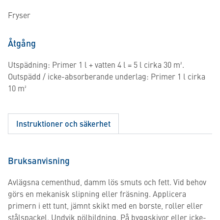
Fryser
Åtgång
Utspädning: Primer 1 l + vatten 4 l = 5 l cirka 30 m².
Outspädd / icke-absorberande underlag: Primer 1 l cirka
10 m²
Instruktioner och säkerhet
Bruksanvisning
Avlägsna cementhud, damm lös smuts och fett. Vid behov
görs en mekanisk slipning eller fräsning. Applicera
primern i ett tunt, jämnt skikt med en borste, roller eller
stålspackel. Undvik pölbildning. På byggskivor eller icke-