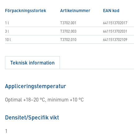
Förpackningsstorlek
Artikelnummer
EAN kod
1 l
T3702.001
6411513702017
3 l
T3702.003
6411513702031
10 l
T3702.010
6411513702109
Teknisk information
Appliceringstemperatur
Optimal +18–20 °C, minimum +10 °C
Densitet/Specifik vikt
1