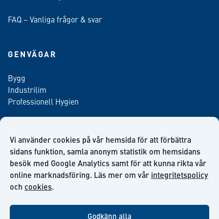
FAQ – Vanliga frågor & svar
GENVÄGAR
Bygg
Industrilim
Professionell Hygien
Vi använder cookies på vår hemsida för att förbättra
Anmäl dig till vårt nyhetsbrev
sidans funktion, samla anonym statistik om hemsidans
besök med Google Analytics samt för att kunna rikta vår
online marknadsföring. Läs mer om vår
integritetspolicy
och
cookies
.
facebook
twitter
linkedin
youtube
Godkänn alla