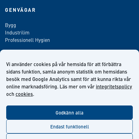
GENVÄGAR
Bygg
Industrilim
Professionell Hygien
Vi använder cookies på vår hemsida för att förbättra
Anmäl dig till vårt nyhetsbrev
sidans funktion, samla anonym statistik om hemsidans
besök med Google Analytics samt för att kunna rikta vår
online marknadsföring. Läs mer om vår
integritetspolicy
och
cookies
.
facebook
twitter
linkedin
youtube
Godkänn alla
Endast funktionell