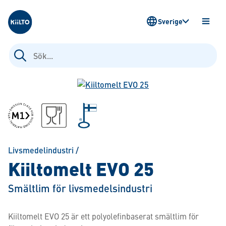
Kiilto Sweden
Sverige
ÖPPN
MENY
Sök
efter:
Livsmedelindustri
/
Kiiltomelt EVO 25
Smältlim för livsmedelsindustri
Kiiltomelt EVO 25 är ett polyolefinbaserat smältlim för