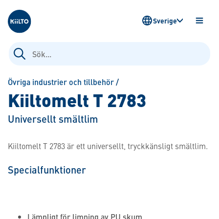
Kiilto Sweden
Sverige
ÖPPN
MENY
Sök
efter:
Övriga industrier och tillbehör
/
Kiiltomelt T 2783
Universellt smältlim
Kiiltomelt T 2783 är ett universellt, tryckkänsligt smältlim.
Specialfunktioner
Lämpligt för limning av PU skum