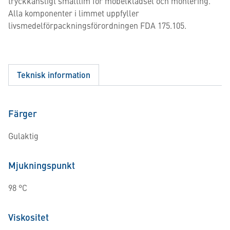
tryckkänsligt smältlim för möbelklädsel och montering.
Alla komponenter i limmet uppfyller
livsmedelförpackningsförordningen FDA 175.105.
Teknisk information
Färger
Gulaktig
Mjukningspunkt
98 °C
Viskositet