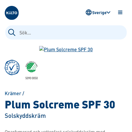
Kiilto Sweden
Sverige
ÖPPN
MENY
Sök
efter:
5090 0050
Krämer
/
Plum Solcreme SPF 30
Solskyddskräm
Oparfymerad och vattenfast solskyddskräm med