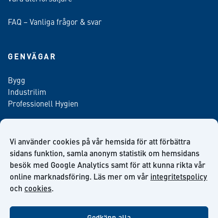
FAQ – Vanliga frågor & svar
GENVÄGAR
Bygg
Industrilim
Professionell Hygien
Vi använder cookies på vår hemsida för att förbättra
Anmäl dig till vårt nyhetsbrev
sidans funktion, samla anonym statistik om hemsidans
besök med Google Analytics samt för att kunna rikta vår
online marknadsföring. Läs mer om vår
integritetspolicy
och
cookies
.
facebook
twitter
linkedin
youtube
Godkänn alla