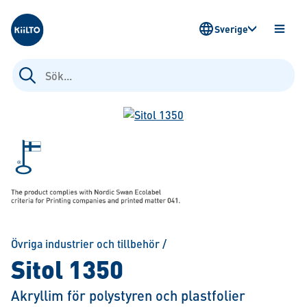
Kiilto Sweden
Sverige
ÖPPN
MENY
Sök
efter:
Övriga industrier och tillbehör
/
Sitol 1350
Akryllim för polystyren och plastfolier