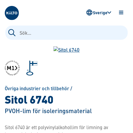
Kiilto Sweden
Sverige
ÖPPN
MENY
Sök
efter:
Övriga industrier och tillbehör
/
Sitol 6740
PVOH-lim för isoleringsmaterial
Sitol 6740 är ett polyvinylalkohollim för limning av