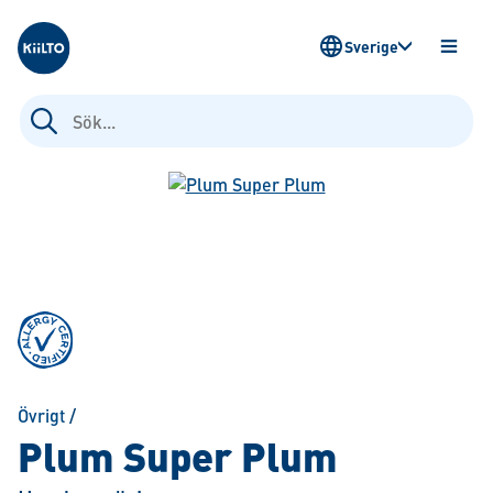
Kiilto Sweden
Sverige
ÖPPN
MENY
Sök
efter:
Övrigt
/
Plum Super Plum