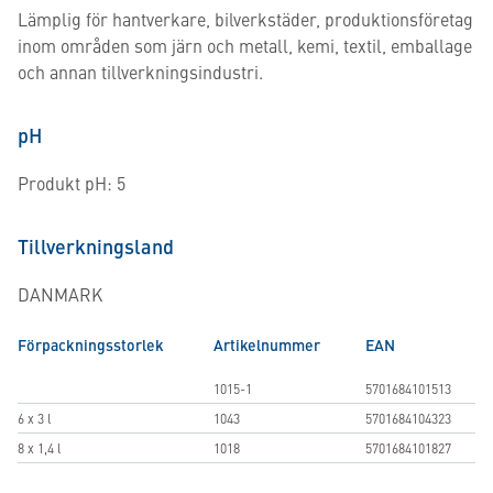
Lämplig för hantverkare, bilverkstäder, produktionsföretag
inom områden som järn och metall, kemi, textil, emballage
och annan tillverkningsindustri.
pH
Produkt pH: 5
Tillverkningsland
DANMARK
Förpackningsstorlek
Artikelnummer
EAN
1015-1
5701684101513
6 x 3 l
1043
5701684104323
8 x 1,4 l
1018
5701684101827