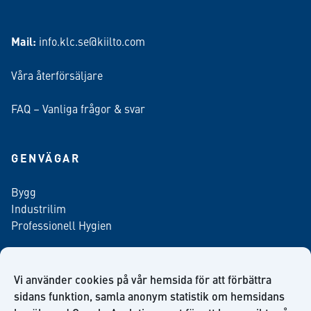
Mail:
info.klc.se@kiilto.com
Våra återförsäljare
FAQ – Vanliga frågor & svar
GENVÄGAR
Bygg
Industrilim
Professionell Hygien
Vi använder cookies på vår hemsida för att förbättra
Anmäl dig till vårt nyhetsbrev
sidans funktion, samla anonym statistik om hemsidans