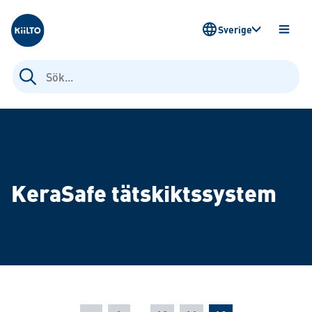
Kiilto Sweden
Sverige
ÖPPN
MENY
Sök
efter:
KeraSafe tätskiktssystem